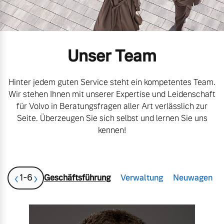
Volvo Gebrauchtwagenbörse
Kontakt und Anfahrt
Mild-Hybrid
4 Modelle
Gebrauchtwagen
Karriere
Unser Team
Unsere News & Events
Aktuelle Zubehörangebote
Hinter jedem guten Service steht ein kompetentes Team.
Wir stehen Ihnen mit unserer Expertise und Leidenschaft
Zubehörkatalog
für Volvo in Beratungsfragen aller Art verlässlich zur
Geschäftskunden
Seite. Überzeugen Sie sich selbst und lernen Sie uns
kennen!
Editionsmodelle
Service by Volvo
Konnektivität
‹
›
1
-
6
Geschäftsführung
Verwaltung
Neuwagen
Sie erhalten bei uns eine
Vielzahl von Original
Volvo Winter- und
Angebot anfragen
Sommer Kompletträder.