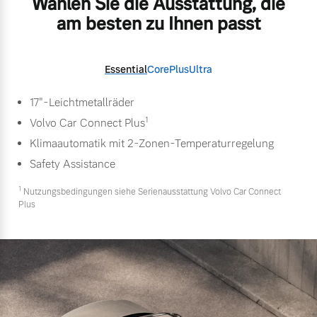
Wählen Sie die Ausstattung, die
am besten zu Ihnen passt
Essential
Core
Plus
Ultra
17"-Leichtmetallräder
1
Volvo Car Connect Plus
Klimaautomatik mit 2-Zonen-Temperaturregelung
Safety Assistance
1
Nutzungsbedingungen siehe Serienausstattung Volvo Car Connect
Plus