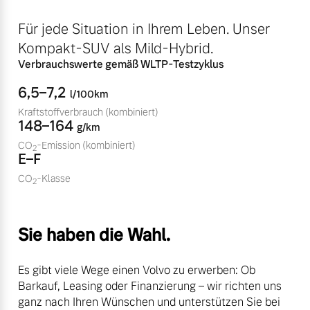
Bitte sprechen Sie uns
Fahrzeug konfigurieren
Für jede Situation in Ihrem Leben. Unser
direkt an.
Kompakt-SUV als Mild-Hybrid.
Mehr erfahren
Sofort verfügbare Fahrzeuge
Verbrauchswerte gemäß WLTP-Testzyklus
6,5–7,2
l/100km
Kraftstoffverbrauch
(kombiniert)
148–164
Frühjahrscheck
g/km
Entdecken Sie unsere
CO
-Emission
(kombiniert)
2
Volvo Selekt
E–F
saisonalen Angebote.
Gebrauchtwagen
CO
-Klasse
Mehr erfahren
2
Die Neuwagenalternative
Mehr erfahren
Sie haben die Wahl.
Finanzierung & Leasing
Es gibt viele Wege einen Volvo zu erwerben: Ob
Editionsmodelle
Barkauf, Leasing oder Finanzierung – wir richten uns
Versicherung
ganz nach Ihren Wünschen und unterstützen Sie bei
Jetzt kennenlernen