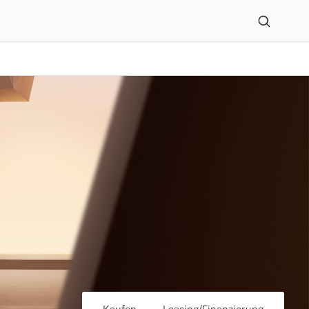
phan GmbH in Goslar ent