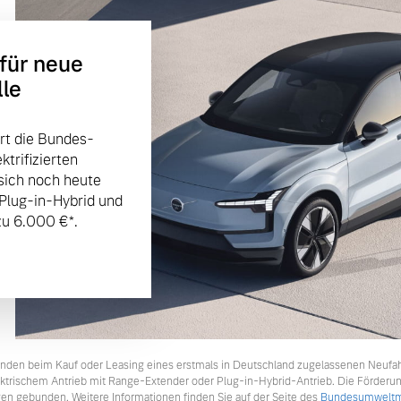
 für neue
lle
rt die Bundes-
trifizierten
sich noch heute
 Plug-in-Hybrid und
u 6.000 €⁠*.
tkunden beim Kauf oder Leasing eines erstmals in Deutschland zugelassenen Neufa
lektrischem Antrieb mit Range-Extender oder Plug-in-Hybrid-Antrieb. Die Förderu
en gebunden. Weitere Informationen finden Sie auf der Seite des
Bundesumweltmi