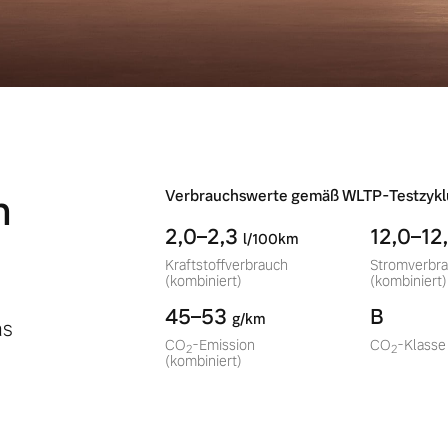
n
Verbrauchswerte gemäß WLTP-Testzykl
2,0–2,3
12,0–12
l/100km
Kraftstoffverbrauch
Stromverbr
(kombiniert)
(kombiniert)
45–53
B
g/km
as
CO
-Emission
CO
-Klasse
2
2
(kombiniert)