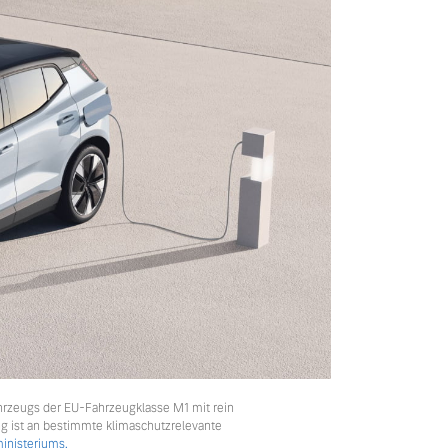
hrzeugs der EU-Fahrzeugklasse M1 mit rein
ng ist an bestimmte klimaschutzrelevante
nisteriums.