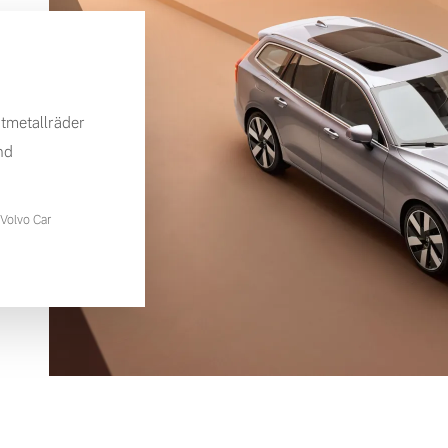
tmetallräder
nd
Volvo Car