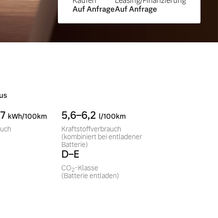
Kaufen
Leasing/Finanzierung
Auf Anfrage
Auf Anfrage
us
,7
5,6–6,2
kWh/100km
l/100km
auch
Kraftstoffverbrauch
(kombiniert bei entladener
Batterie)
D–E
CO
-Klasse
2
(Batterie entladen)