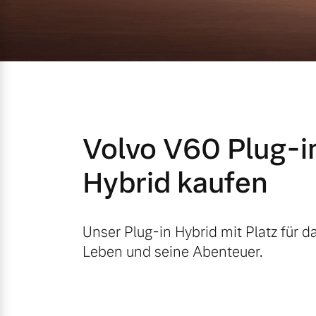
Mild-Hybrid
4 Modelle
Volvo V60 Plug-i
Geschäftskunden
Hybrid kaufen
Editionsmodelle
Aktuelle Angebote
Über uns
Konnektivität
Unser Plug-in Hybrid mit Platz für d
Leben und seine Abenteuer.
Geschäftskunden
Unser Team
Volvo Gebrauchtwagenbörse
Kontakt und Anfahrt
Angebot anfragen