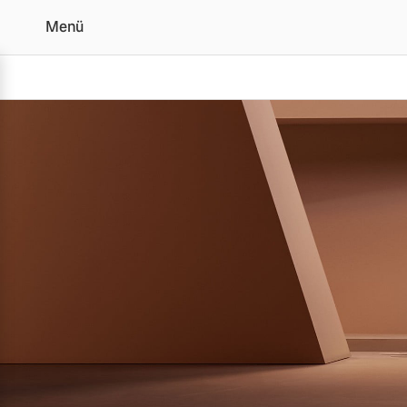
Menü
Der Volvo V60 | Alle An
Vollelektrisch
6 Modelle
Plug-in Hybrid
3 Modelle