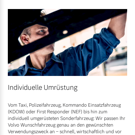
Bitte sprechen Sie uns
Fahrzeug konfigurieren
direkt an.
Mehr erfahren
Sofort verfügbare Fahrzeuge
Frühjahrscheck
Entdecken Sie unsere
Volvo Selekt
saisonalen Angebote.
Gebrauchtwagen
Mehr erfahren
Die Neuwagenalternative
Individuelle Umrüstung
Mehr erfahren
Vom Taxi, Polizeifahrzeug, Kommando Einsatzfahrzeug
(KDOW) oder First Responder (NEF) bis hin zum
Finanzierung & Leasing
individuell umgerüsteten Sonderfahrzeug: Wir passen Ihr
Editionsmodelle
Volvo Wunschfahrzeug genau an den gewünschten
Versicherung
Jetzt kennenlernen
Verwendungszweck an – schnell, wirtschaftlich und vor