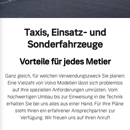
Volvo Gebrauchtwagenbörse
Kontakt und Anfahrt
Mild-Hybrid
4 Modelle
Gebrauchtwagen
Karriere
Taxis, Einsatz- und
Unsere News & Events
Sonderfahrzeuge
Aktuelle Zubehörangebote
Vorteile für jedes Metier
Zubehörkatalog
Geschäftskunden
Ganz gleich, für welchen Verwendungszweck Sie planen:
Editionsmodelle
Eine Vielzahl von Volvo Modellen lässt sich problemlos
Service by Volvo
auf Ihre speziellen Anforderungen umrüsten. Vom
Konnektivität
hochwertigen Umbau bis zur Einweisung in die Technik
erhalten Sie bei uns alles aus einer Hand. Für Ihre Pläne
Sie erhalten bei uns eine
steht Ihnen ein erfahrener Ansprechpartner zur
Vielzahl von Original
Verfügung. Wir freuen uns auf Ihren Anruf!
Volvo Winter- und
Angebot anfragen
Sommer Kompletträder.