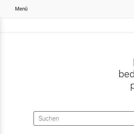
Menü
Suche
Vollelektrisch
6 Modelle
bed
Plug-in Hybrid
3 Modelle