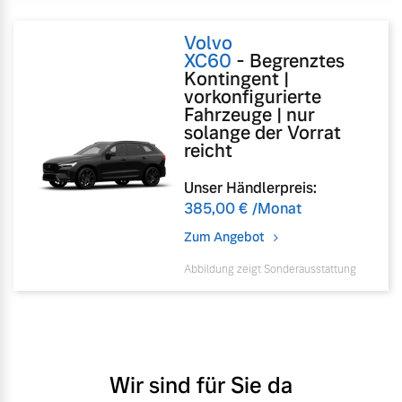
Sie erhalten bei uns eine
Fahrzeug konfigurieren
Vielzahl von Original
Volvo
Volvo Winter- und
XC60
-
Begrenztes
Kontingent |
Sommer Kompletträder.
Sofort verfügbare Fahrzeuge
vorkonfigurierte
Bitte sprechen Sie uns
Fahrzeuge | nur
direkt an.
solange der Vorrat
reicht
Mehr erfahren
Unser Händlerpreis:
Volvo Selekt
385,00 €
/Monat
Gebrauchtwagen
Zum Angebot
Die Neuwagenalternative
Frühjahrscheck
Entdecken Sie unsere
Abbildung zeigt Sonderausstattung
Mehr erfahren
saisonalen Angebote.
Mehr erfahren
Editionsmodelle
Wir sind für Sie da
Jetzt kennenlernen