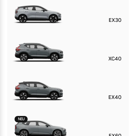
EX30
XC40
EX40
NEU
EX60