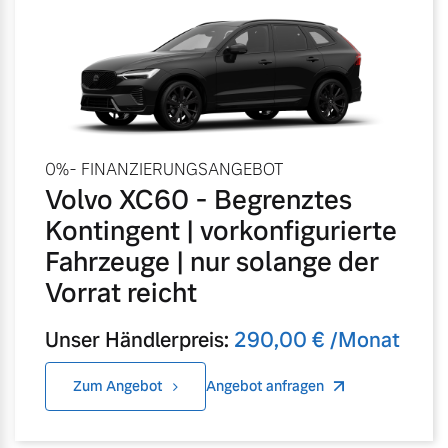
Volvo Gebrauchtwagenbörse
Kontakt und Anfahrt
Mild-Hybrid
4 Modelle
Gebrauchtwagen
Karriere
Volvo kauft Ihr Auto
Unsere News & Events
0%- FINANZIERUNGSANGEBOT
Volvo XC60 - Begrenztes
Aktuelle Zubehörangebote
Geschäftskunden
Kontingent | vorkonfigurierte
Zubehörkatalog
Fahrzeuge | nur solange der
Editionsmodelle
Vorrat reicht
Konnektivität
Aktuelle Serviceangebote
Unser Händlerpreis:
290,00 € /Monat
Service by Volvo
Zum Angebot
Angebot anfragen
Angebot anfragen