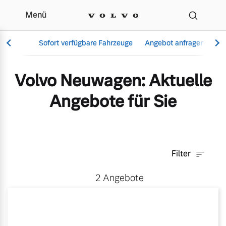
Menü
Aktuelle Angebote & Mo
Sofort verfügbare Fahrzeuge
Angebot anfragen
Se
Volvo Neuwagen: Aktuelle
Angebote für Sie
Vollelektrisch
6 Modelle
Filter
Aktuelle Angebote
Über uns
2
Angebote
Plug-in Hybrid
3 Modelle
Geschäftskunden
Unser Team