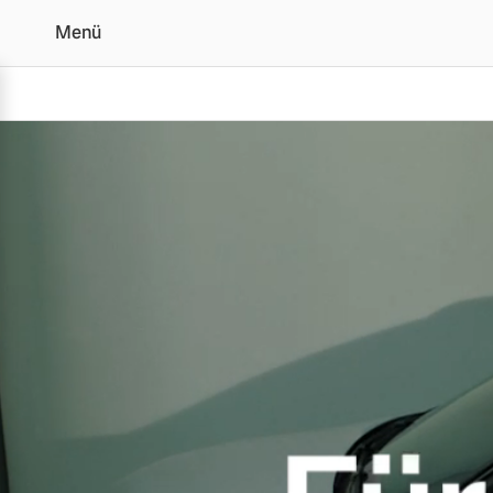
Menü
Volvo XC40 Für jeden M
Vollelektrisch
6 Modelle
Plug-in Hybrid
3 Modelle