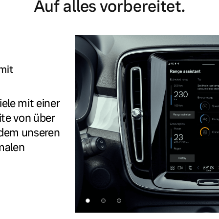
Auf alles vorbereitet.
mit
iele mit einer
te von über
udem unseren
malen
 von Original Volvo Winter- und Sommer Kompletträder.