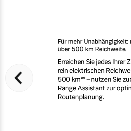
Gebrauchtwagen
Karriere
Fahrzeug konfigurieren
Volvo kauft Ihr Auto
Unsere News & Events
Sofort verfügbare Fahrzeuge
Aktuelle Zubehörangebote
Für mehr Unabhängigkeit: 
über 500 km Reichweite.
Zubehörkatalog
Erreichen Sie jedes Ihrer Z
Volvo Selekt Gebrauchtwagen
rein elektrischen Reichwei
Die Neuwagenalternative
Aktuelle Serviceangebote
500 km** – nutzen Sie z
Range Assistant zur opti
Mehr erfahren
Service by Volvo
Routenplanung.
Sie erhalten bei uns eine Vielzahl
Editionsmodelle
Bitte sprechen Sie uns direkt an.
Jetzt kennenlernen