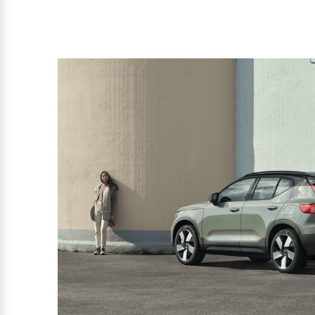
Mehr erfahren
Mehr erfahren
Frühjahrscheck
Entdecken Sie unsere saisonalen A
Mehr erfahren
Finanzierung & Leasing
Versicherung