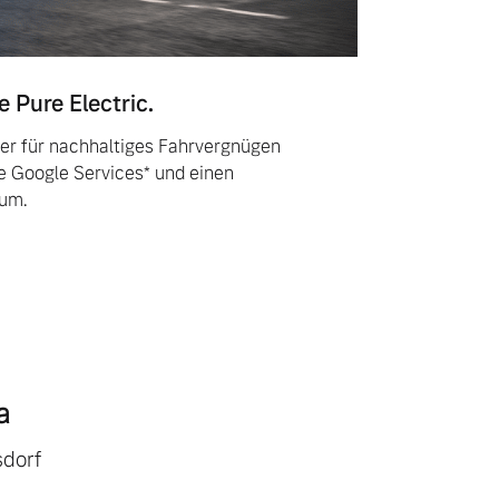
 Pure Electric.
ver für nachhaltiges Fahrvergnügen
e Google Services* und einen
aum.
a
sdorf