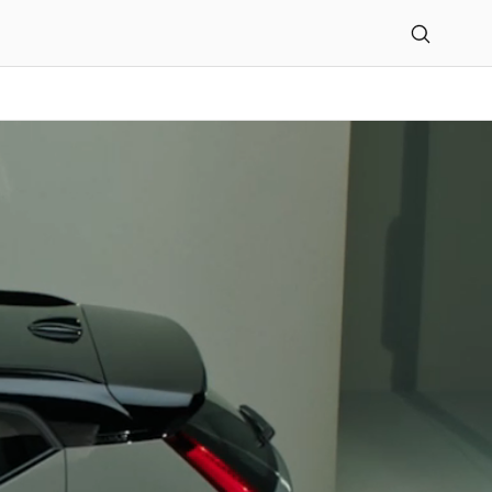
ngebot -xc40-electric