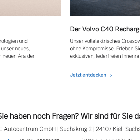
Der Volvo C40 Recharge
nologien und
Unser vollelektrisches Crosso
 unser neues,
ohne Kompromisse. Erleben Si
r neuen Ära der
exklusiven, lederfreien Innenr
Jetzt entdecken
Sie haben noch Fragen? Wir sind für Sie d
 E Autocentrum GmbH
|
Suchskrug 2
|
24107 Kiel-Such