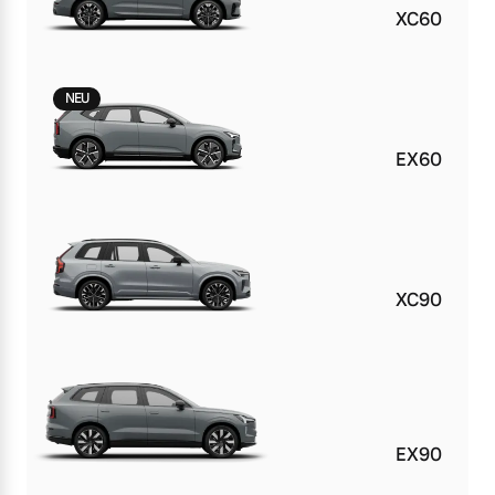
XC60
NEU
EX60
XC90
EX90