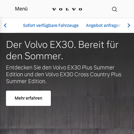
Menü
Ihr Volvo Händler in Me
Sofort verfügbare Fahrzeuge
Angebot anfragen
Se
Der Volvo EX30. Bereit für
den Sommer.
Vollelektrisch
Entdecken Sie den Volvo EX30 Plus Summer
6 Modelle
Edition und den Volvo EX30 Cross Country Plus
Summer Edition.
Mehr erfahren
Aktuelle Angebote
Über uns
Plug-in Hybrid
3 Modelle
Geschäftskunden
Unser Team