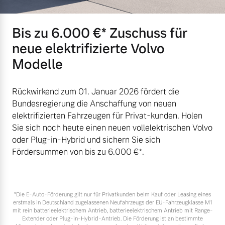
Mehr erfahren
Bis zu 6.000 €⁠* Zuschuss für
neue elektrifizierte Volvo
Modelle
Rückwirkend zum 01. Januar 2026 fördert die
Bundesregierung die Anschaffung von neuen
elektrifizierten Fahrzeugen für Privat-kunden. Holen
Sie sich noch heute einen neuen vollelektrischen Volvo
oder Plug-in-Hybrid und sichern Sie sich
Fördersummen von bis zu 6.000 €⁠*.
*Die E‑Auto-Förderung gilt nur für Privatkunden beim Kauf oder Leasing eines
erstmals in Deutschland zugelassenen Neufahrzeugs der EU-Fahrzeugklasse M1
mit rein batterieelektrischem Antrieb, batterieelektrischem Antrieb mit Range-
Extender oder Plug-in-Hybrid-Antrieb. Die Förderung ist an bestimmte