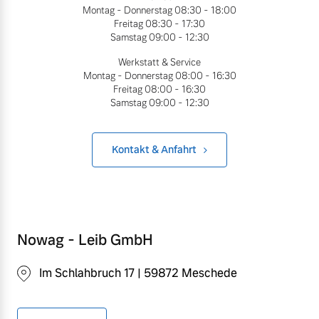
Montag - Donnerstag
08:30 - 18:00
Bitte sprechen Sie uns
Freitag
08:30 - 17:30
Fahrzeug konfigurieren
direkt an.
Samstag
09:00 - 12:30
Mehr erfahren
Werkstatt & Service
Sofort verfügbare Fahrzeuge
Montag - Donnerstag
08:00 - 16:30
Freitag
08:00 - 16:30
Samstag
09:00 - 12:30
Frühjahrscheck
Entdecken Sie unsere
Kontakt & Anfahrt
Volvo Selekt
saisonalen Angebote.
Gebrauchtwagen
Mehr erfahren
Die Neuwagenalternative
Mehr erfahren
Nowag - Leib GmbH
Finanzierung & Leasing
Im Schlahbruch 17 | 59872 Meschede
Editionsmodelle
Versicherung
Jetzt kennenlernen