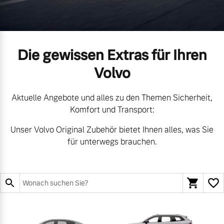
Volvo Gebrauchtwagenbörse
Kontakt und Anfahrt
Mild-Hybrid
4 Modelle
Gebrauchtwagen
Unsere News & Events
Die gewissen Extras für Ihren
Volvo
Aktuelle Zubehörangebote
Aktuelle Angebote und alles zu den Themen Sicherheit,
Zubehörkatalog
Geschäftskunden
Komfort und Transport:
Unser Volvo Original Zubehör bietet Ihnen alles, was Sie
Editionsmodelle
für unterwegs brauchen.
Service by Volvo
Konnektivität
Sie erhalten bei uns eine
Vielzahl von Original
Volvo Winter- und
Angebot anfragen
Sommer Kompletträder.