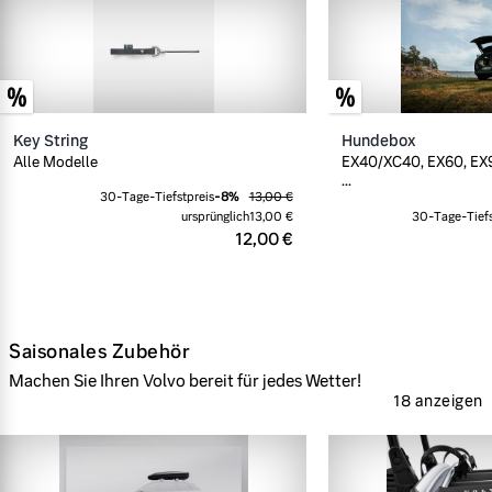
Key String
Hundebox
Alle Modelle
EX40/XC40, EX60, EX9
...
30-Tage-Tiefstpreis
-
8
%
13,00 €
ursprünglich
13,00 €
30-Tage-Tiefs
12,00 €
Saisonales Zubehör
Machen Sie Ihren Volvo bereit für jedes Wetter!
18 anzeigen