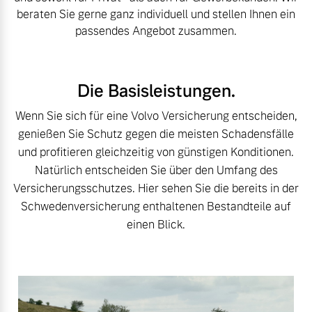
beraten Sie gerne ganz individuell und stellen Ihnen ein
Bitte sprechen Sie uns
Fahrzeug konfigurieren
passendes Angebot zusammen.
direkt an.
Mehr erfahren
Sofort verfügbare Fahrzeuge
Die Basisleistungen.
Wenn Sie sich für eine Volvo Versicherung entscheiden,
Frühjahrscheck
genießen Sie Schutz gegen die meisten Schadensfälle
Entdecken Sie unsere
und profitieren gleichzeitig von günstigen Konditionen.
Volvo Selekt
saisonalen Angebote.
Natürlich entscheiden Sie über den Umfang des
Gebrauchtwagen
Mehr erfahren
Versicherungsschutzes. Hier sehen Sie die bereits in der
Die Neuwagenalternative
Schwedenversicherung enthaltenen Bestandteile auf
Mehr erfahren
einen Blick.
Finanzierung & Leasing
Editionsmodelle
Versicherung
Jetzt kennenlernen