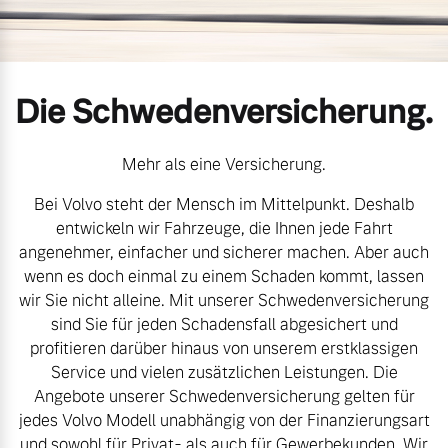
Volvo Gebrauchtwagenbörse
Kontakt und Anfahrt
Mild-Hybrid
4 Modelle
Gebrauchtwagen
Unsere News & Events
Die Schwedenversicherung.
Aktuelle Zubehörangebote
Mehr als eine Versicherung.
Bei Volvo steht der Mensch im Mittelpunkt. Deshalb
Zubehörkatalog
Geschäftskunden
entwickeln wir Fahrzeuge, die Ihnen jede Fahrt
angenehmer, einfacher und sicherer machen. Aber auch
Editionsmodelle
wenn es doch einmal zu einem Schaden kommt, lassen
Service by Volvo
wir Sie nicht alleine. Mit unserer Schwedenversicherung
Konnektivität
sind Sie für jeden Schadensfall abgesichert und
profitieren darüber hinaus von unserem erstklassigen
Sie erhalten bei uns eine
Service und vielen zusätzlichen Leistungen. Die
Vielzahl von Original
Angebote unserer Schwedenversicherung gelten für
Volvo Winter- und
jedes Volvo Modell unabhängig von der Finanzierungsart
Angebot anfragen
Sommer Kompletträder.
und sowohl für Privat- als auch für Gewerbekunden. Wir