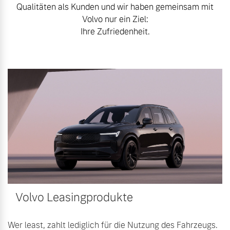
Qualitäten als Kunden und wir haben gemeinsam mit
Bitte sprechen Sie uns
Fahrzeug konfigurieren
Volvo nur ein Ziel:
direkt an.
Ihre Zufriedenheit.
Mehr erfahren
Sofort verfügbare Fahrzeuge
Frühjahrscheck
Entdecken Sie unsere
Volvo Selekt
saisonalen Angebote.
Gebrauchtwagen
Mehr erfahren
Die Neuwagenalternative
Mehr erfahren
Finanzierung & Leasing
Volvo Leasingprodukte
Editionsmodelle
Versicherung
Jetzt kennenlernen
Wer least, zahlt lediglich für die Nutzung des Fahrzeugs.