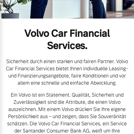
Volvo Gebrauchtwagenbörse
Kontakt und Anfahrt
Mild-Hybrid
4 Modelle
Gebrauchtwagen
Unsere News & Events
Volvo Car Financial
Services.
Aktuelle Zubehörangebote
Sicherheit durch einen starken und fairen Partner. Volvo
Zubehörkatalog
Geschäftskunden
Car Financial Services bietet Ihnen individuelle Leasing-
und Finanzierungsangebote, faire Konditionen und vor
Editionsmodelle
allem eine schnelle und einfache Abwicklung.
Service by Volvo
Ein Volvo ist ein Statement. Qualität, Sicherheit und
Konnektivität
Zuverlässigkeit sind die Attribute, die einen Volvo
auszeichnen. Mit einem Volvo drücken Sie Ihre eigene
Sie erhalten bei uns eine
Persönlichkeit aus – und zeigen, dass Sie Souveränität
Vielzahl von Original
schätzen. Die Volvo Car Financial Services, ein Service
Volvo Winter- und
Angebot anfragen
der Santander Consumer Bank AG, weiß um Ihre
Sommer Kompletträder.