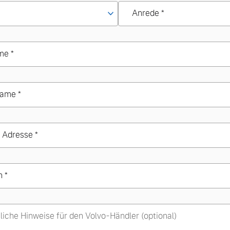
Anrede *
me *
ame *
 Adresse *
n *
liche Hinweise für den Volvo-Händler (optional)