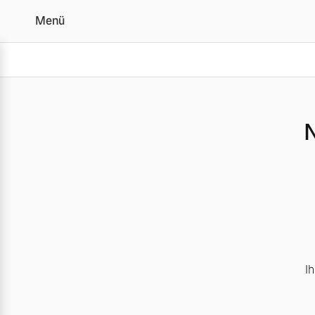
Menü
Kontakformular
N
Vollelektrisch
6 Modelle
Plug-in Hybrid
3 Modelle
I