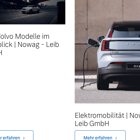
Volvo Modelle im
lick | Nowag - Leib
H
 von Original Volvo Winter- und Sommer Kompletträder.
Elektromobilität | N
Leib GmbH
r erfahren
Mehr erfahren