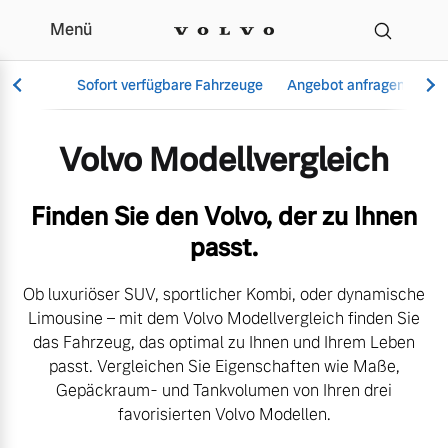
Menü
Der Volvo Modellverglei
Sofort verfügbare Fahrzeuge
Angebot anfragen
Se
Volvo Modellvergleich
Vollelektrisch
Finden Sie den Volvo, der zu Ihnen
6 Modelle
passt.
Ob luxuriöser SUV, sportlicher Kombi, oder dynamische
Limousine – mit dem Volvo Modellvergleich finden Sie
Aktuelle Angebote
Über uns
das Fahrzeug, das optimal zu Ihnen und Ihrem Leben
Plug-in Hybrid
passt. Vergleichen Sie Eigenschaften wie Maße,
3 Modelle
Gepäckraum- und Tankvolumen von Ihren drei
favorisierten Volvo Modellen.
Geschäftskunden
Unser Team