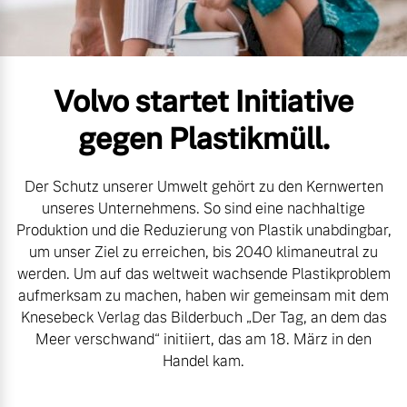
Volvo Gebrauchtwagenbörse
Kontakt und Anfahrt
Mild-Hybrid
4 Modelle
Gebrauchtwagen
Unsere News & Events
Volvo startet Initiative
gegen Plastikmüll.
Aktuelle Zubehörangebote
Der Schutz unserer Umwelt gehört zu den Kernwerten
Zubehörkatalog
Geschäftskunden
unseres Unternehmens. So sind eine nachhaltige
Produktion und die Reduzierung von Plastik unabdingbar,
Editionsmodelle
um unser Ziel zu erreichen, bis 2040 klimaneutral zu
Service by Volvo
werden. Um auf das weltweit wachsende Plastikproblem
Konnektivität
aufmerksam zu machen, haben wir gemeinsam mit dem
Knesebeck Verlag das Bilderbuch „Der Tag, an dem das
Sie erhalten bei uns eine
Meer verschwand“ initiiert, das am 18. März in den
Vielzahl von Original
Handel kam.
Volvo Winter- und
Angebot anfragen
Sommer Kompletträder.