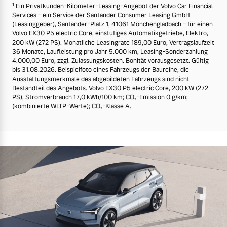
1
Ein Privatkunden-Kilometer-Leasing-Angebot der Volvo Car Financial
Services – ein Service der Santander Consumer Leasing GmbH
(Leasinggeber), Santander-Platz 1, 41061 Mönchengladbach – für einen
Volvo EX30 P5 electric Core, einstufiges Automatikgetriebe, Elektro,
200 kW (272 PS). Monatliche Leasingrate 189,00 Euro, Vertragslaufzeit
36 Monate, Laufleistung pro Jahr 5.000 km, Leasing-Sonderzahlung
4.000,00 Euro, zzgl. Zulassungskosten. Bonität vorausgesetzt. Gültig
bis 31.08.2026. Beispielfoto eines Fahrzeugs der Baureihe, die
Ausstattungsmerkmale des abgebildeten Fahrzeugs sind nicht
Bestandteil des Angebots. Volvo EX30 P5 electric Core, 200 kW (272
PS), Stromverbrauch 17,0 kWh/100 km; CO₂-Emission 0 g/km;
(kombinierte WLTP-Werte); CO₂-Klasse A.