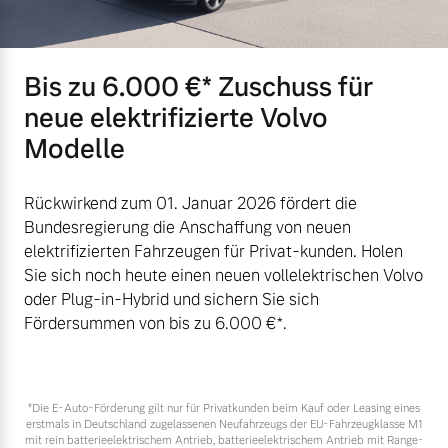
Bis zu 6.000 €⁠* Zuschuss für
neue elektrifizierte Volvo
Modelle
Rückwirkend zum 01. Januar 2026 fördert die
Bundesregierung die Anschaffung von neuen
elektrifizierten Fahrzeugen für Privat-kunden. Holen
Sie sich noch heute einen neuen vollelektrischen Volvo
oder Plug-in-Hybrid und sichern Sie sich
Fördersummen von bis zu 6.000 €⁠*.
*Die E‑Auto-Förderung gilt nur für Privatkunden beim Kauf oder Leasing eines
erstmals in Deutschland zugelassenen Neufahrzeugs der EU-Fahrzeugklasse M1
mit rein batterieelektrischem Antrieb, batterieelektrischem Antrieb mit Range-