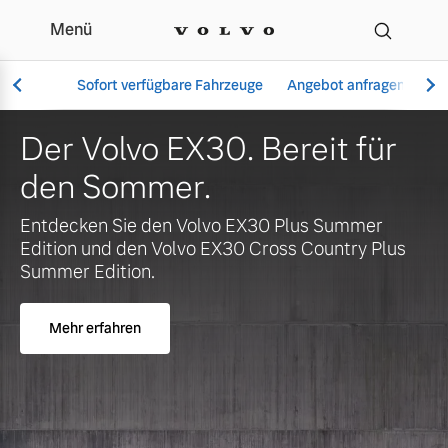
Menü
Ihr Volvo Händler in Büd
Sofort verfügbare Fahrzeuge
Angebot anfragen
Se
o EX30. Bereit für
Jetzt ei
mer.
verfügba
Vollelektrisch
XC60 od
 den Volvo EX30 Plus Summer
6 Modelle
n Volvo EX30 Cross Country Plus
n.
Mehr erfahren
Aktuelle Angebote
Über uns
Plug-in Hybrid
3 Modelle
Geschäftskunden
Unser Team