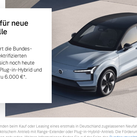
 für neue
lle
rt die Bundes-
trifizierten
sich noch heute
 Plug-in-Hybrid und
u 6.000 €⁠*.
tkunden beim Kauf oder Leasing eines erstmals in Deutschland zugelassenen Neufa
lektrischem Antrieb mit Range-Extender oder Plug-in-Hybrid-Antrieb. Die Förderu