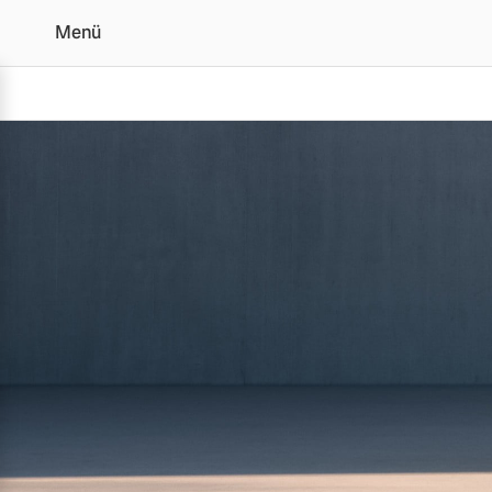
Menü
Der Volvo XC60 | Alle A
Vollelektrisch
6 Modelle
Plug-in Hybrid
3 Modelle