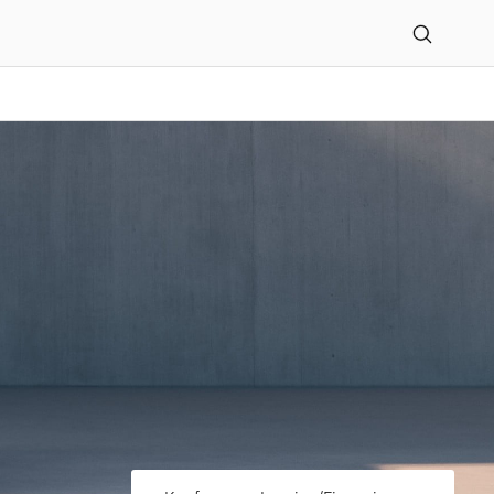
us GmbH in Büdelsdorf en