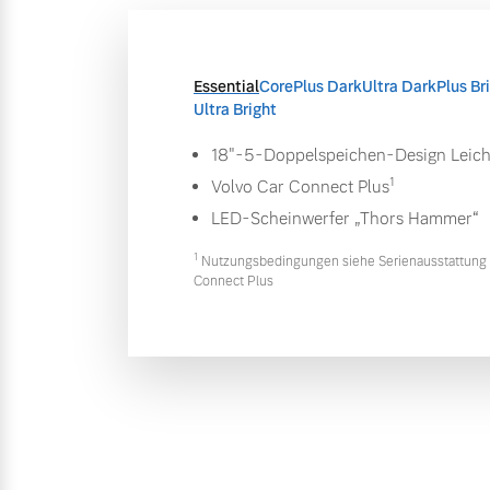
Essential
Core
Plus Dark
Ultra Dark
Plus Br
Ultra Bright
18"-5-Doppelspeichen-Design Leich
1
Volvo Car Connect Plus
LED-Scheinwerfer „Thors Hammer“
1
Nutzungsbedingungen siehe Serienausstattung 
Connect Plus