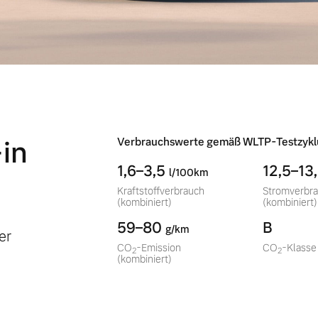
in
Verbrauchswerte gemäß WLTP-Testzykl
1,6–3,5
12,5–13
l/100km
Kraftstoffverbrauch
Stromverbr
(kombiniert)
(kombiniert)
59–80
B
g/km
er
CO
-Emission
CO
-Klasse
2
2
(kombiniert)