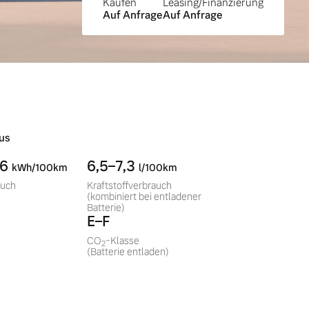
Kaufen
Leasing/Finanzierung
Auf Anfrage
Auf Anfrage
us
,6
6,5–7,3
kWh/100km
l/100km
auch
Kraftstoffverbrauch
(kombiniert bei entladener
Batterie)
E–F
CO
-Klasse
2
(Batterie entladen)