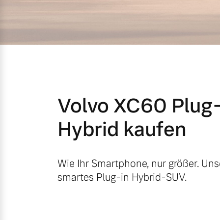
Mild-Hybrid
4 Modelle
Volvo XC60 Plug-
Geschäftskunden
Hybrid kaufen
Editionsmodelle
Aktuelle Angebote
Über uns
Konnektivität
Wie Ihr Smartphone, nur größer. Uns
smartes Plug-in Hybrid-SUV.
Geschäftskunden
Unser Team
Volvo Gebrauchtwagenbörse
Kontakt und Anfahrt
Angebot anfragen