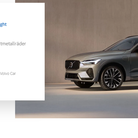
ight
tmetallräder
Volvo Car