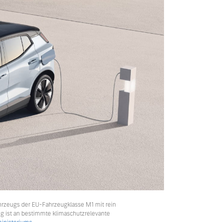
hrzeugs der EU-Fahrzeugklasse M1 mit rein
ng ist an bestimmte klimaschutzrelevante