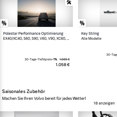
Polestar Performance Optimierung
Key String
EX40/XC40, S60, S90, V60, V90, XC60, ...
Alle Modelle
30-Tage
30-Tage-Tiefstpreis
-
1
%
1.065 €
1.058 €
Saisonales Zubehör
Machen Sie Ihren Volvo bereit für jedes Wetter!
18 anzeigen