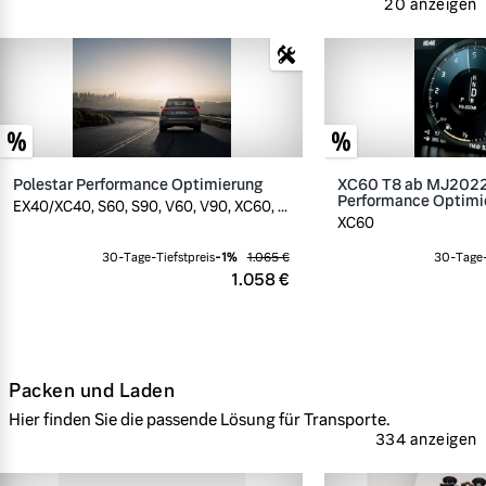
20 anzeigen
Polestar Performance Optimierung
XC60 T8 ab MJ2022,
Performance Optimi
EX40/XC40, S60, S90, V60, V90, XC60, ...
XC60
30-Tage-Tiefstpreis
-
1
%
1.065 €
30-Tage-
1.058 €
Packen und Laden
Hier finden Sie die passende Lösung für Transporte.
334 anzeigen