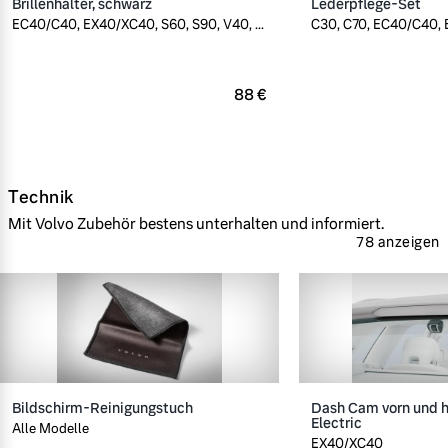
Brillenhalter, schwarz
Lederpflege-Set
EC40/C40, EX40/XC40, S60, S90, V40, ...
C30, C70, EC40/C40, E
88 €
Technik
Mit Volvo Zubehör bestens unterhalten und informiert.
78 anzeigen
Bildschirm-Reinigungstuch
Dash Cam vorn und h
Electric
Alle Modelle
EX40/XC40