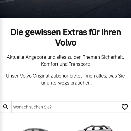
Volvo Gebrauchtwagenbörse
Kontakt und Anfahrt
Mild-Hybrid
4 Modelle
Gebrauchtwagen
Unsere News & Events
Die gewissen Extras für Ihren
Volvo
Aktuelle Zubehörangebote
Aktuelle Angebote und alles zu den Themen Sicherheit,
Zubehörkatalog
Geschäftskunden
Komfort und Transport:
Unser Volvo Original Zubehör bietet Ihnen alles, was Sie
Editionsmodelle
für unterwegs brauchen.
Aktuelle Serviceangebote
Konnektivität
Service by Volvo
Sie erhalten bei uns eine
Angebot anfragen
Vielzahl von Original