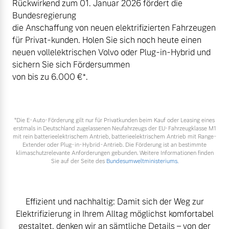
Rückwirkend zum 01. Januar 2026 fördert die
Volvo Winter- und
Bundesregierung
Fahrzeug konfigurieren
Sommer Kompletträder.
die Anschaffung von neuen elektrifizierten Fahrzeugen
Bitte sprechen Sie uns
für Privat-kunden. Holen Sie sich noch heute einen
Sofort verfügbare Fahrzeuge
direkt an.
neuen vollelektrischen Volvo oder Plug-in-Hybrid und
Mehr erfahren
sichern Sie sich Fördersummen
von bis zu 6.000 €⁠*.
Volvo Selekt
Frühjahrscheck
*Die E‑Auto-Förderung gilt nur für Privatkunden beim Kauf oder Leasing eines
Gebrauchtwagen
erstmals in Deutschland zugelassenen Neufahrzeugs der EU-Fahrzeugklasse M1
Entdecken Sie unsere
mit rein batterieelektrischem Antrieb, batterieelektrischem Antrieb mit Range-
Die Neuwagenalternative
saisonalen Angebote.
Extender oder Plug-in-Hybrid-Antrieb. Die Förderung ist an bestimmte
klimaschutzrelevante Anforderungen gebunden. Weitere Informationen finden
Mehr erfahren
Mehr erfahren
Sie auf der Seite des
Bundesumweltministeriums.
Effizient und nachhaltig: Damit sich der Weg zur
Editionsmodelle
Elektrifizierung in Ihrem Alltag möglichst komfortabel
Finanzierung & Leasing
Jetzt kennenlernen
gestaltet, denken wir an sämtliche Details – von der