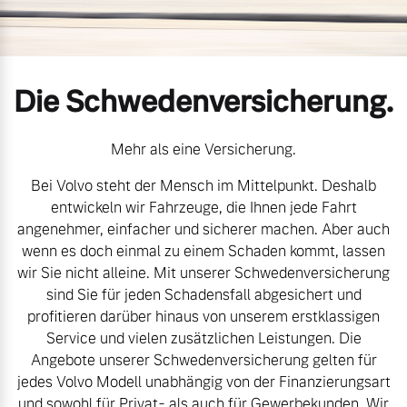
Volvo Gebrauchtwagenbörse
Kontakt und Anfahrt
Mild-Hybrid
4 Modelle
Gebrauchtwagen
Unsere News & Events
Die Schwedenversicherung.
Aktuelle Zubehörangebote
Mehr als eine Versicherung.
Bei Volvo steht der Mensch im Mittelpunkt. Deshalb
Zubehörkatalog
Geschäftskunden
entwickeln wir Fahrzeuge, die Ihnen jede Fahrt
angenehmer, einfacher und sicherer machen. Aber auch
Editionsmodelle
wenn es doch einmal zu einem Schaden kommt, lassen
Aktuelle Serviceangebote
wir Sie nicht alleine. Mit unserer Schwedenversicherung
Konnektivität
sind Sie für jeden Schadensfall abgesichert und
Service by Volvo
profitieren darüber hinaus von unserem erstklassigen
Service und vielen zusätzlichen Leistungen. Die
Angebote unserer Schwedenversicherung gelten für
Sie erhalten bei uns eine
jedes Volvo Modell unabhängig von der Finanzierungsart
Angebot anfragen
Vielzahl von Original
und sowohl für Privat- als auch für Gewerbekunden. Wir