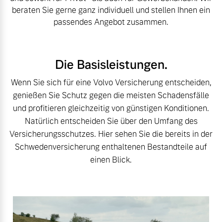
Volvo Winter- und
beraten Sie gerne ganz individuell und stellen Ihnen ein
Fahrzeug konfigurieren
Sommer Kompletträder.
passendes Angebot zusammen.
Bitte sprechen Sie uns
Sofort verfügbare Fahrzeuge
direkt an.
Mehr erfahren
Die Basisleistungen.
Wenn Sie sich für eine Volvo Versicherung entscheiden,
genießen Sie Schutz gegen die meisten Schadensfälle
und profitieren gleichzeitig von günstigen Konditionen.
Volvo Selekt
Frühjahrscheck
Natürlich entscheiden Sie über den Umfang des
Gebrauchtwagen
Entdecken Sie unsere
Versicherungsschutzes. Hier sehen Sie die bereits in der
Die Neuwagenalternative
saisonalen Angebote.
Schwedenversicherung enthaltenen Bestandteile auf
Mehr erfahren
Mehr erfahren
einen Blick.
Editionsmodelle
Finanzierung & Leasing
Jetzt kennenlernen