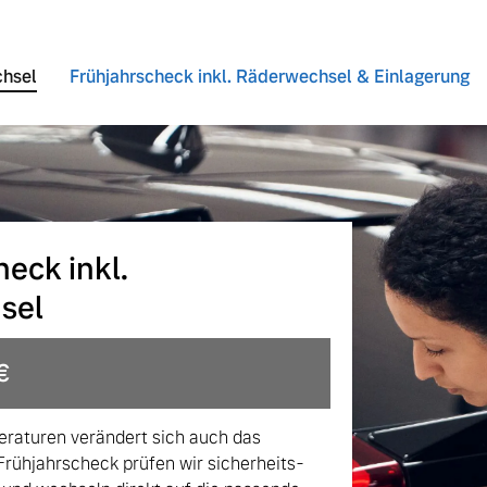
chsel
Frühjahrscheck inkl. Räderwechsel & Einlagerung
eck inkl.
sel
€
 von Original Volvo Winter- und Sommer Kompletträder.
raturen verändert sich auch das
Frühjahrscheck prüfen wir sicherheits-