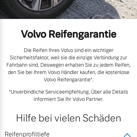
Volvo Gebrauchtwagenbörse
Kontakt und Anfahrt
Mild-Hybrid
4 Modelle
Gebrauchtwagen
Unsere News & Events
Volvo Reifengarantie
Aktuelle Zubehörangebote
Die Reifen Ihres Volvo sind ein wichtiger
Sicherheitsfaktor, weil sie die einzige Verbindung zur
Zubehörkatalog
Fahrbahn sind. Deswegen erhalten Sie zu jedem Reifen,
Geschäftskunden
den Sie bei Ihrem Volvo Händler kaufen, die kostenlose
Volvo Reifengarantie*.
Editionsmodelle
Aktuelle Serviceangebote
*Unverbindliche Serviceempfehlung. Über alle Details
Konnektivität
informiert Sie Ihr Volvo Partner.
Service by Volvo
Hilfe bei vielen Schäden
Sie erhalten bei uns eine
Angebot anfragen
Reifenprofiltiefe
Vielzahl von Original