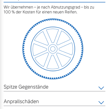
Volvo Winter- und
Wir übernehmen – je nach Abnutzungsgrad – bis zu
Fahrzeug konfigurieren
Sommer Kompletträder.
100 % der Kosten für einen neuen Reifen.
Bitte sprechen Sie uns
Sofort verfügbare Fahrzeuge
direkt an.
Mehr erfahren
Volvo Selekt
Frühjahrscheck
Gebrauchtwagen
Entdecken Sie unsere
Die Neuwagenalternative
saisonalen Angebote.
Mehr erfahren
Mehr erfahren
Spitze Gegenstände
Editionsmodelle
Anprallschäden
Finanzierung & Leasing
Jetzt kennenlernen