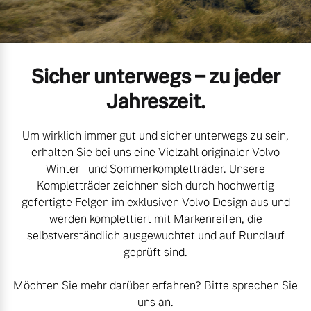
Volvo Gebrauchtwagenbörse
Kontakt und Anfahrt
Mild-Hybrid
4 Modelle
Gebrauchtwagen
Unsere News & Events
Sicher unterwegs – zu jeder
Volvo kauft Ihr Auto
Jahreszeit.
Um wirklich immer gut und sicher unterwegs zu sein,
Aktuelle Zubehörangebote
Geschäftskunden
erhalten Sie bei uns eine Vielzahl originaler Volvo
Winter- und Sommerkompletträder. Unsere
Zubehörkatalog
Kompletträder zeichnen sich durch hochwertig
Editionsmodelle
gefertigte Felgen im exklusiven Volvo Design aus und
werden komplettiert mit Markenreifen, die
Konnektivität
Aktuelle Serviceangebote
selbstverständlich ausgewuchtet und auf Rundlauf
geprüft sind.
Service by Volvo
Möchten Sie mehr darüber erfahren? Bitte sprechen Sie
Angebot anfragen
uns an.