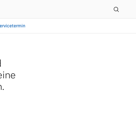
ervicetermin
d
eine
.