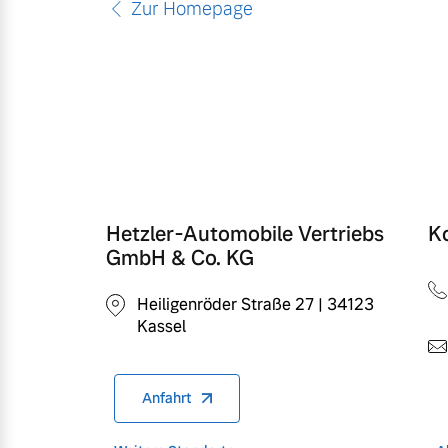
Zur Homepage
Mild-Hybrid
4 Modelle
Geschäftskunden
Hetzler-Automobile Vertriebs
K
GmbH & Co. KG
Editionsmodelle
Aktuelle Angebote
Über uns
Heiligenröder Straße 27 | 34123
Konnektivität
Kassel
Geschäftskunden
Unser Team
Anfahrt
Volvo Gebrauchtwagenbörse
Kontakt und Anfahrt
Angebot anfragen