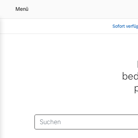
Menü
Sofort verfü
Suche
Vollelektrisch
6 Modelle
bed
Plug-in Hybrid
3 Modelle