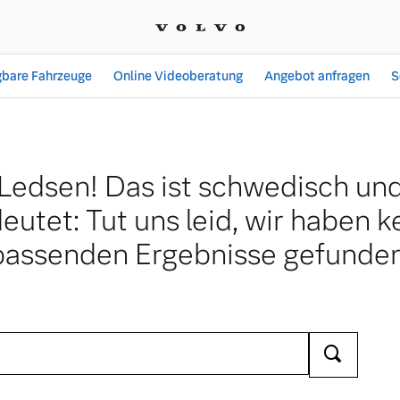
gbare Fahrzeuge
Online Videoberatung
Angebot anfragen
S
Ledsen! Das ist schwedisch un
eutet: Tut uns leid, wir haben k
passenden Ergebnisse gefunden
Ara