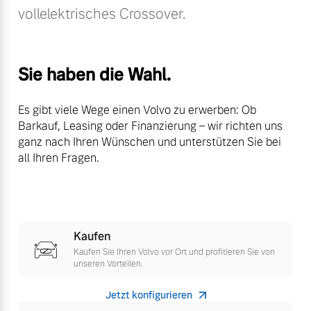
vollelektrisches Crossover.
Volvo Winter- und
Fahrzeug konfigurieren
Sommer Kompletträder.
Bitte sprechen Sie uns
Sofort verfügbare Fahrzeuge
direkt an.
Sie haben die Wahl.
Mehr erfahren
Es gibt viele Wege einen Volvo zu erwerben: Ob
Barkauf, Leasing oder Finanzierung – wir richten uns
ganz nach Ihren Wünschen und unterstützen Sie bei
Volvo Selekt
all Ihren Fragen.
Frühjahrscheck
Gebrauchtwagen
Entdecken Sie unsere
Die Neuwagenalternative
saisonalen Angebote.
Mehr erfahren
Mehr erfahren
Kaufen
Kaufen Sie Ihren Volvo vor Ort und profitieren Sie von
unseren Vorteilen.
Editionsmodelle
Finanzierung & Leasing
Jetzt konfigurieren
Jetzt kennenlernen