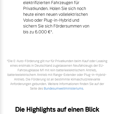
elektrifizierten Fahrzeugen für
Privatkunden. Holen Sie sich noch
heute einen neuen vollelektrischen
Volvo oder Plug-in-Hybrid und
sichern Sie sich Fördersummen von
bis zu 6.000 €⁠*.
*Die E‑Auto-Förderung gilt nur für Privatkunden beim Kauf oder Leasing
eines erstmals in Deutschland zugelassenen Neufahrzeugs der EU-
Fahrzeugklasse M1 mit rein batterieelektrischem Antrieb,
batterieelektrischem Antrieb mit Range-Extender oder Plug-in-Hybrid-
Antrieb. Die Förderung ist an bestimmte klimaschutzrelevante
Anforderungen gebunden. Weitere Informationen finden Sie auf der
Seite des
Bundesumweltministeriums.
Die Highlights auf einen Blick