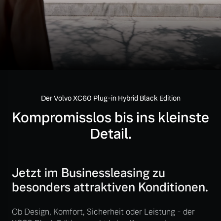
Volvo Gebrauchtwagenbörse
Kontakt und Anfahrt
Mild-Hybrid
4 Modelle
Gebrauchtwagen
Unsere News & Events
Volvo kauft Ihr Auto
Der Volvo XC60 Plug-in Hybrid Black Edition
Aktuelle Zubehörangebote
Geschäftskunden
Kompromisslos bis ins kleinste
Zubehörkatalog
Detail.
Editionsmodelle
Konnektivität
Service by Volvo
Jetzt im Businessleasing zu
besonders attraktiven Konditionen.
Sie erhalten bei uns eine
Ob Design, Komfort, Sicherheit oder Leistung - der
Angebot anfragen
Vielzahl von Original