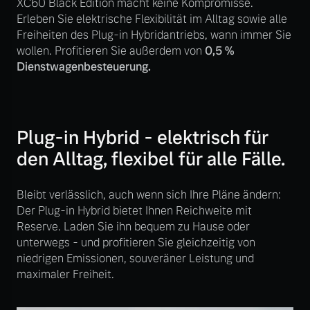
XC60 Black Edition macht keine Kompromisse.
Volvo Winter- und
Erleben Sie elektrische Flexibilität im Alltag sowie alle
Fahrzeug konfigurieren
Sommer Kompletträder.
Freiheiten des Plug-in Hybridantriebs, wann immer Sie
Bitte sprechen Sie uns
wollen. Profitieren Sie außerdem von
0,5 %
Sofort verfügbare Fahrzeuge
direkt an.
Dienstwagenbesteuerung.
Mehr erfahren
Plug-in Hybrid - elektrisch für
Volvo Selekt
den Alltag, flexibel für alle Fälle.
Frühjahrscheck
Gebrauchtwagen
Entdecken Sie unsere
Die Neuwagenalternative
saisonalen Angebote.
Bleibt verlässlich, auch wenn sich Ihre Pläne ändern:
Der Plug-in Hybrid bietet Ihnen Reichweite mit
Mehr erfahren
Mehr erfahren
Reserve. Laden Sie ihn bequem zu Hause oder
unterwegs - und profitieren Sie gleichzeitig von
niedrigen Emissionen, souveräner Leistung und
maximaler Freiheit.
Editionsmodelle
Finanzierung & Leasing
Jetzt kennenlernen