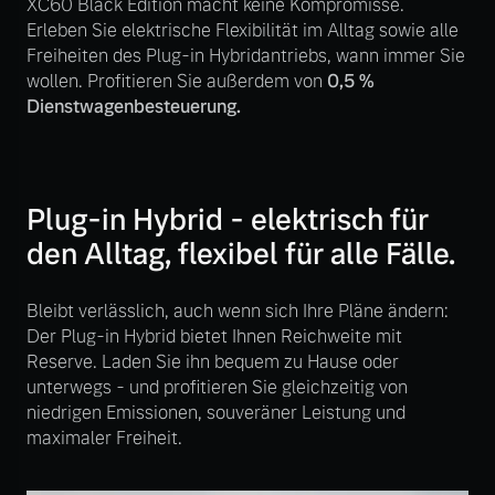
XC60 Black Edition macht keine Kompromisse.
Volvo Winter- und
Erleben Sie elektrische Flexibilität im Alltag sowie alle
Fahrzeug konfigurieren
Sommer Kompletträder.
Freiheiten des Plug-in Hybridantriebs, wann immer Sie
Bitte sprechen Sie uns
wollen. Profitieren Sie außerdem von
0,5 %
Sofort verfügbare Fahrzeuge
direkt an.
Dienstwagenbesteuerung.
Mehr erfahren
Plug-in Hybrid - elektrisch für
Volvo Selekt
den Alltag, flexibel für alle Fälle.
Frühjahrscheck
Gebrauchtwagen
Entdecken Sie unsere
Die Neuwagenalternative
saisonalen Angebote.
Bleibt verlässlich, auch wenn sich Ihre Pläne ändern:
Der Plug-in Hybrid bietet Ihnen Reichweite mit
Mehr erfahren
Mehr erfahren
Reserve. Laden Sie ihn bequem zu Hause oder
unterwegs - und profitieren Sie gleichzeitig von
niedrigen Emissionen, souveräner Leistung und
maximaler Freiheit.
Editionsmodelle
Finanzierung & Leasing
Jetzt kennenlernen