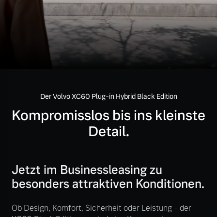
Volvo Gebrauchtwagenbörse
Kontakt und Anfahrt
Mild-Hybrid
4 Modelle
Gebrauchtwagen
Unsere News & Events
Volvo kauft Ihr Auto
Der Volvo XC60 Plug-in Hybrid Black Edition
Aktuelle Zubehörangebote
Geschäftskunden
Kompromisslos bis ins kleinste
Zubehörkatalog
Detail.
Editionsmodelle
Konnektivität
Service by Volvo
Jetzt im Businessleasing zu
besonders attraktiven Konditionen.
Sie erhalten bei uns eine
Ob Design, Komfort, Sicherheit oder Leistung - der
Angebot anfragen
Vielzahl von Original