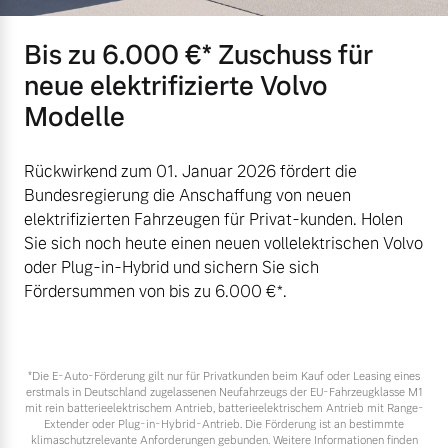
Bis zu 6.000 €⁠* Zuschuss für
neue elektrifizierte Volvo
Modelle
Rückwirkend zum 01. Januar 2026 fördert die
Bundesregierung die Anschaffung von neuen
elektrifizierten Fahrzeugen für Privat-kunden. Holen
Sie sich noch heute einen neuen vollelektrischen Volvo
oder Plug-in-Hybrid und sichern Sie sich
Fördersummen von bis zu 6.000 €⁠*.
*Die E‑Auto-Förderung gilt nur für Privatkunden beim Kauf oder Leasing eines
erstmals in Deutschland zugelassenen Neufahrzeugs der EU-Fahrzeugklasse M1
mit rein batterieelektrischem Antrieb, batterieelektrischem Antrieb mit Range-
Extender oder Plug-in-Hybrid-Antrieb. Die Förderung ist an bestimmte
klimaschutzrelevante Anforderungen gebunden. Weitere Informationen finden