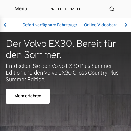
Menü
Ihr Volvo Händler in Fle
Sofort verfügbare Fahrzeuge
Online Videoberatung
 EX30. Bereit für
Jetzt ein
er.
verfügbar
Vollelektrisch
XC60 ode
en Volvo EX30 Plus Summer
6 Modelle
Volvo EX30 Cross Country Plus
Mehr erfahren
Aktuelle Angebote
Über uns
Plug-in Hybrid
3 Modelle
Geschäftskunden
Unser Team