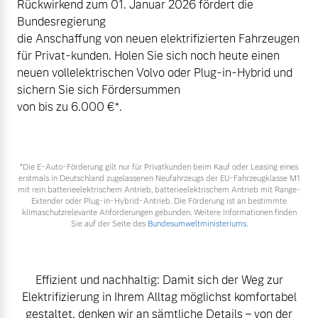
Rückwirkend zum 01. Januar 2026 fördert die
Sie erhalten bei uns eine
Bundesregierung
Fahrzeug konfigurieren
Vielzahl von Original
die Anschaffung von neuen elektrifizierten Fahrzeugen
Volvo Winter- und
für Privat-kunden. Holen Sie sich noch heute einen
Sommer Kompletträder.
Sofort verfügbare Fahrzeuge
neuen vollelektrischen Volvo oder Plug-in-Hybrid und
Bitte sprechen Sie uns
sichern Sie sich Fördersummen
direkt an.
von bis zu 6.000 €⁠*.
Mehr erfahren
Volvo Selekt
*Die E‑Auto-Förderung gilt nur für Privatkunden beim Kauf oder Leasing eines
Gebrauchtwagen
erstmals in Deutschland zugelassenen Neufahrzeugs der EU-Fahrzeugklasse M1
mit rein batterieelektrischem Antrieb, batterieelektrischem Antrieb mit Range-
Die Neuwagenalternative
Frühjahrscheck
Extender oder Plug-in-Hybrid-Antrieb. Die Förderung ist an bestimmte
klimaschutzrelevante Anforderungen gebunden. Weitere Informationen finden
Entdecken Sie unsere
Mehr erfahren
Sie auf der Seite des
Bundesumweltministeriums.
saisonalen Angebote.
Mehr erfahren
Effizient und nachhaltig: Damit sich der Weg zur
Editionsmodelle
Elektrifizierung in Ihrem Alltag möglichst komfortabel
Jetzt kennenlernen
gestaltet, denken wir an sämtliche Details – von der