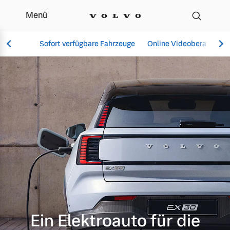
Menü
Elektromobilität | K. + 
Sofort verfügbare Fahrzeuge
Online Videoberatung
Vollelektrisch
6 Modelle
Aktuelle Angebote
Über uns
Plug-in Hybrid
3 Modelle
Ein Elektroauto für die
Geschäftskunden
Unser Team