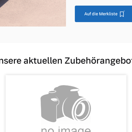
Auf die Merkliste
nsere aktuellen Zubehörangebo
 von Original Volvo Winter- und Sommer Kompletträder.