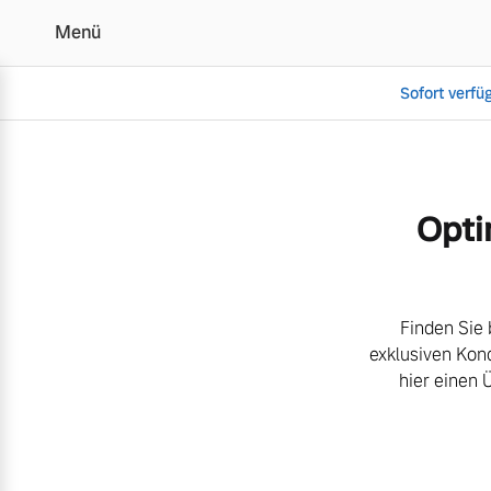
Menü
Sofort verfü
Aktuelle Zubehörangebot
Opti
Vollelektrisch
6 Modelle
Finden Sie 
exklusiven Kon
hier einen 
Plug-in Hybrid
3 Modelle