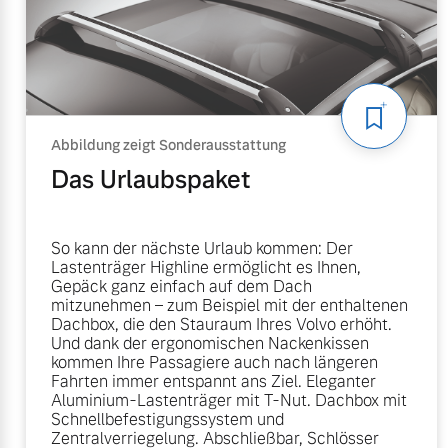
Mehr erfahren
Mehr erfahren
Frühjahrscheck
Entdecken Sie unsere saisonalen A
Abbildung zeigt Sonderausstattung
Das Urlaubspaket
Mehr erfahren
So kann der nächste Urlaub kommen: Der
Lastenträger Highline ermöglicht es Ihnen,
Gepäck ganz einfach auf dem Dach
mitzunehmen – zum Beispiel mit der enthaltenen
Finanzierung & Leasing
Dachbox, die den Stauraum Ihres Volvo erhöht.
Und dank der ergonomischen Nackenkissen
kommen Ihre Passagiere auch nach längeren
Versicherung
Fahrten immer entspannt ans Ziel. Eleganter
Aluminium-Lastenträger mit T-Nut. Dachbox mit
Schnellbefestigungssystem und
Zentralverriegelung. Abschließbar, Schlösser