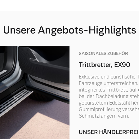
Unsere Angebots-Highlights
SAISONALES ZUBEHÖR
Trittbretter, EX90
Exklusive und puristische Tr
Fahrzeugs unterstreichen. 
integriertes Trittbrett, a
bei der Dachbeladung steh
gebürstetem Edelstahl her
Gummiprofilierung versehe
Schmutzfängern vorn.
UNSER HÄNDLERPREI