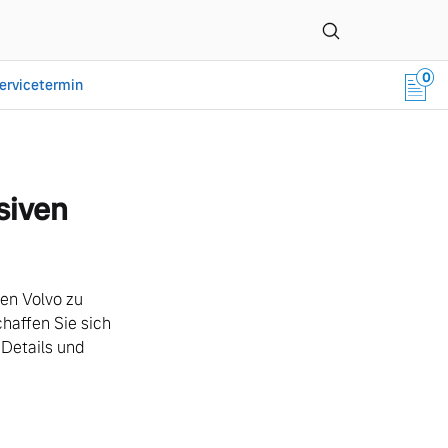
0
ervicetermin
bH & Co. KG
siven
ren Volvo zu
haffen Sie sich
 Details und