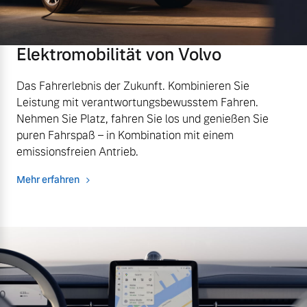
Sie erhalten bei uns eine
Fahrzeug konfigurieren
Vielzahl von Original
Volvo Winter- und
Elektromobilität von Volvo
Sommer Kompletträder.
Sofort verfügbare Fahrzeuge
Bitte sprechen Sie uns
Das Fahrerlebnis der Zukunft. Kombinieren Sie
direkt an.
Leistung mit verantwortungsbewusstem Fahren.
Mehr erfahren
Nehmen Sie Platz, fahren Sie los und genießen Sie
puren Fahrspaß – in Kombination mit einem
Volvo Selekt
emissionsfreien Antrieb.
Gebrauchtwagen
Mehr erfahren
Die Neuwagenalternative
Frühjahrscheck
Entdecken Sie unsere
Mehr erfahren
saisonalen Angebote.
Mehr erfahren
Editionsmodelle
Jetzt kennenlernen