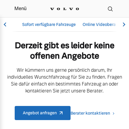
Menü
Aktuelle Angebote & Mod
Sofort verfügbare Fahrzeuge
Online Videoberatung
Derzeit gibt es leider keine
offenen Angebote
Vollelektrisch
6 Modelle
Wir kümmern uns gerne persönlich darum, Ihr
individuelles Wunschfahrzeug für Sie zu finden. Fragen
Sie dafür einfach ein bestimmtes Fahrzeug an oder
kontaktieren Sie jetzt unsere Berater.
Aktuelle Angebote
Über uns
Plug-in Hybrid
3 Modelle
Angebot anfragen
Berater kontaktieren
Geschäftskunden
Unser Team