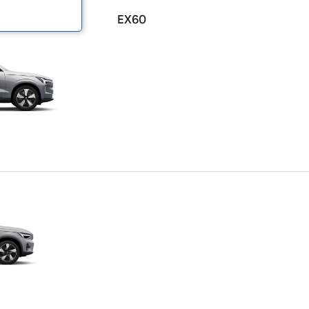
EX60
 von Original Volvo Winter- und Sommer Kompletträder.