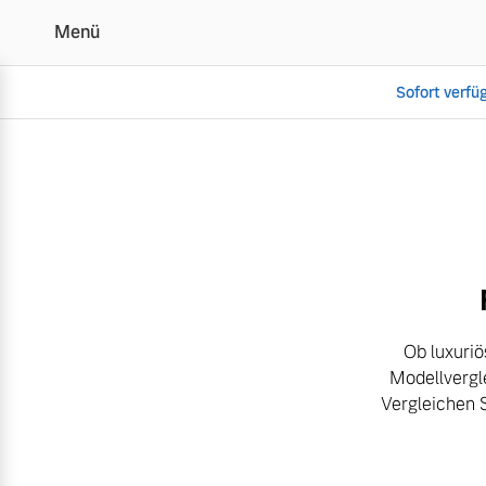
Menü
Sofort verfü
Der Volvo Modellverglei
Vollelektrisch
6 Modelle
Ob luxuriö
Modellvergl
Plug-in Hybrid
Vergleichen 
3 Modelle