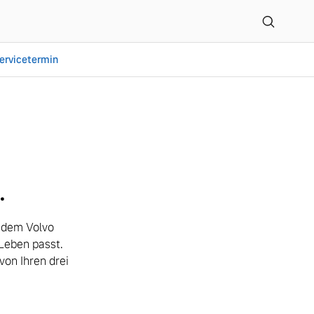
ervicetermin
H & Co. KG
.
t dem Volvo
Leben passt.
on Ihren drei