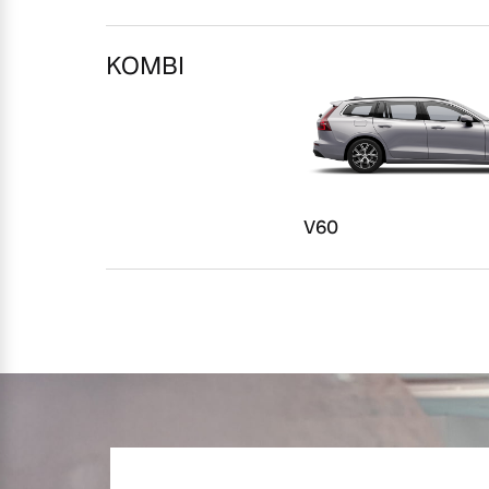
Mehr erfahren
Mehr erfahren
KOMBI
Frühjahrscheck
Entdecken Sie unsere saisonalen A
V60
Mehr erfahren
Finanzierung & Leasing
Versicherung