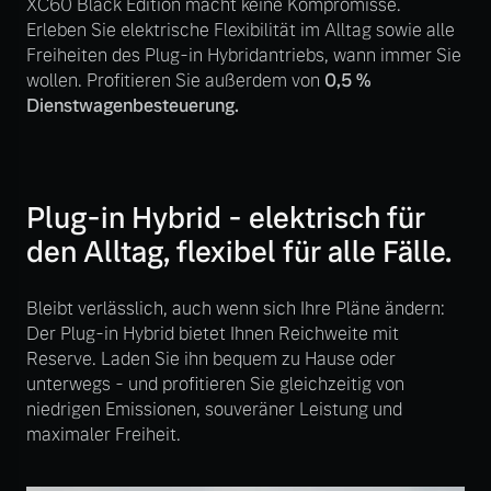
XC60 Black Edition macht keine Kompromisse.
Sie erhalten bei uns eine
Erleben Sie elektrische Flexibilität im Alltag sowie alle
Fahrzeug konfigurieren
Vielzahl von Original
Freiheiten des Plug-in Hybridantriebs, wann immer Sie
Volvo Winter- und
wollen. Profitieren Sie außerdem von
0,5 %
Sommer Kompletträder.
Sofort verfügbare Fahrzeuge
Dienstwagenbesteuerung.
Bitte sprechen Sie uns
direkt an.
Mehr erfahren
Plug-in Hybrid - elektrisch für
Volvo Selekt
den Alltag, flexibel für alle Fälle.
Gebrauchtwagen
Die Neuwagenalternative
Frühjahrscheck
Bleibt verlässlich, auch wenn sich Ihre Pläne ändern:
Entdecken Sie unsere
Der Plug-in Hybrid bietet Ihnen Reichweite mit
Mehr erfahren
saisonalen Angebote.
Reserve. Laden Sie ihn bequem zu Hause oder
unterwegs - und profitieren Sie gleichzeitig von
Mehr erfahren
niedrigen Emissionen, souveräner Leistung und
maximaler Freiheit.
Editionsmodelle
Jetzt kennenlernen