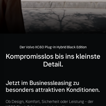
Volvo Gebrauchtwagenbörse
Kontakt und Anfahrt
Mild-Hybrid
4 Modelle
Gebrauchtwagen
Unsere News & Events
Volvo kauft Ihr Auto
Der Volvo XC60 Plug-in Hybrid Black Edition
Aktuelle Zubehörangebote
Geschäftskunden
Kompromisslos bis ins kleinste
Zubehörkatalog
Detail.
Editionsmodelle
Konnektivität
Aktuelle Serviceangebote
Jetzt im Businessleasing zu
besonders attraktiven Konditionen.
Service by Volvo
Ob Design, Komfort, Sicherheit oder Leistung - der
Angebot anfragen