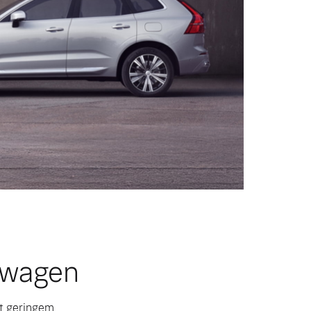
twagen
it geringem