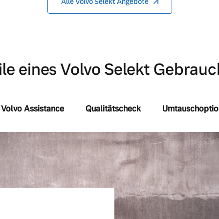
Alle Volvo Selekt Angebote
ile eines Volvo Selekt Gebra
Volvo Assistance
Qualitätscheck
Umtauschoptio
 von Original Volvo Winter- und Sommer Kompletträder.