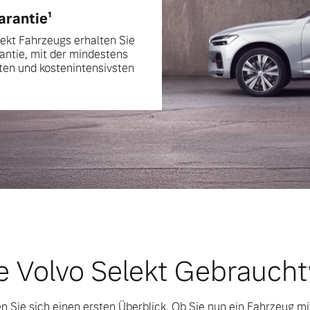
rantie¹
lekt Fahrzeugs erhalten Sie
ntie, mit der mindestens
sten und kostenintensivsten
ngebote.
e Volvo Selekt Gebrauch
n Sie sich einen ersten Überblick. Ob Sie nun ein Fahrzeug m