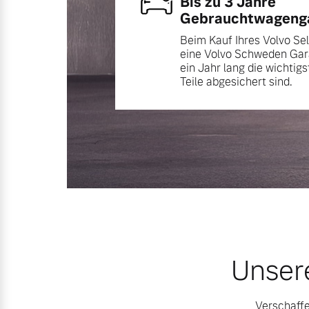
Bis zu 3 Jahre
Gebrauchtwagenga
Mehr erfahren
Beim Kauf Ihres Volvo Se
eine Volvo Schweden Gara
Frühjahrscheck
ein Jahr lang die wichtig
Entdecken Sie unsere saisonalen A
Teile abgesichert sind.
Mehr erfahren
Finanzierung & Leasing
Versicherung
Unser
Verschaffe