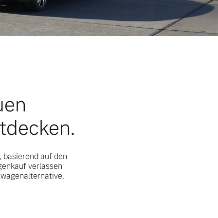
uen
ntdecken.
, basierend auf den
genkauf verlassen
uwagenalternative,