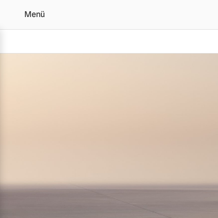
Menü
Der Volvo XC90 | Alle 
Vollelektrisch
6 Modelle
Plug-in Hybrid
3 Modelle