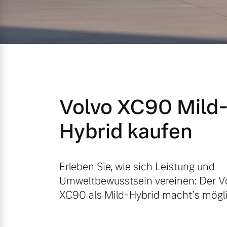
Mild-Hybrid
4 Modelle
Volvo XC90 Mild
Geschäftskunden
Hybrid kaufen
Editionsmodelle
Aktuelle Angebote
Über uns
Konnektivität
Erleben Sie, wie sich Leistung und
Umweltbewusstsein vereinen: Der V
Geschäftskunden
Unser Team
XC90 als Mild-Hybrid macht’s mögli
Volvo Gebrauchtwagenbörse
Kontakt und Anfahrt
Angebot anfragen