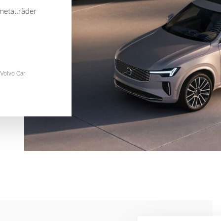
etallräder
Volvo Car