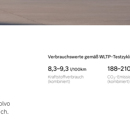
-
Verbrauchswerte gemäß WLTP-Testzykl
8,3–9,3
188–21
l/100km
Kraftstoffverbrauch
CO
-Emissi
2
(kombiniert)
(kombiniert)
olvo
ch.