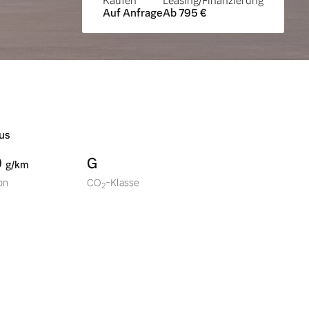
Kaufen
Leasing/Finanzierung
Auf Anfrage
Ab 795 €
us
0
G
g/km
on
CO
-Klasse
2