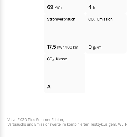
69
4
kWh
h
Stromverbrauch
CO
-Emission
2
17,5
0
kWh/100 km
g/km
CO
-Klasse
2
A
Volvo EX30 Plus Summer Edition,
Verbrauchs und Emissionswerte im kombinierten Testzyklus gem. WLTP