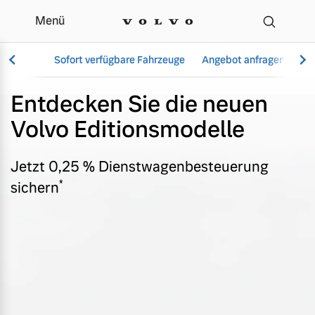
Menü
Editionsmodelle
Sofort verfügbare Fahrzeuge
Angebot anfragen
Se
Entdecken Sie die neuen
Volvo Editionsmodelle
Vollelektrisch
6 Modelle
Jetzt 0,25 % Dienstwagenbesteuerung
*
sichern
Aktuelle Angebote
Über uns
Plug-in Hybrid
3 Modelle
Geschäftskunden
Unser Team