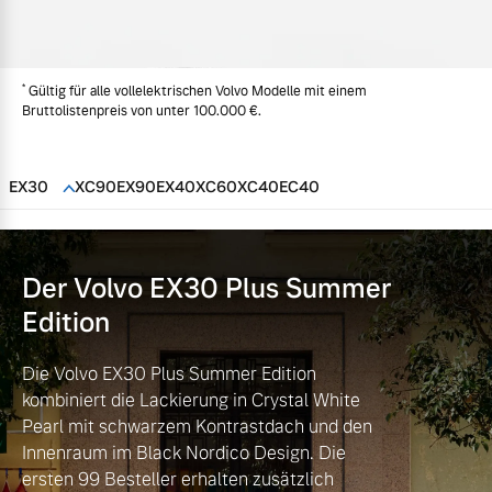
Volvo Gebrauchtwagenbörse
Kontakt und Anfahrt
Mild-Hybrid
4 Modelle
*
Gebrauchtwagen
Unsere News & Events
Gültig für alle vollelektrischen Volvo Modelle mit einem
Bruttolistenpreis von unter 100.000 €.
Volvo kauft Ihr Auto
EX30
XC90
EX90
EX40
XC60
XC40
EC40
Aktuelle Zubehörangebote
Geschäftskunden
Zubehörkatalog
Der Volvo EX30
Plus Summer
Editionsmodelle
Edition
Konnektivität
Service by Volvo
Die Volvo EX30 Plus Summer Edition
kombiniert die Lackierung in Crystal White
Pearl mit schwarzem Kontrastdach und den
Innenraum im Black Nordico Design. Die
Sie erhalten bei uns eine
Angebot anfragen
ersten 99 Besteller erhalten zusätzlich
Vielzahl von Original