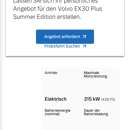
Lassen Sie sich Ihr persönliches
Versicherung
Angebot für den Volvo EX30 Plus
Mehr erfahren
Summer Edition erstellen.
Angebot anfordern
Probefahrt buchen
Antrieb
Maximale
Motorleistung
Elektrisch
315 kW
(428 PS)
Batterieenergie
Dauer der
(nominal)
Batterieladung