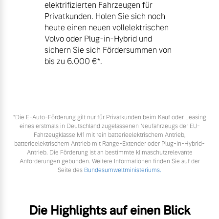
elektrifizierten Fahrzeugen für
Privatkunden. Holen Sie sich noch
heute einen neuen vollelektrischen
Volvo oder Plug-in-Hybrid und
sichern Sie sich Fördersummen von
bis zu 6.000 €⁠*.
*Die E‑Auto-Förderung gilt nur für Privatkunden beim Kauf oder Leasing
eines erstmals in Deutschland zugelassenen Neufahrzeugs der EU-
Fahrzeugklasse M1 mit rein batterieelektrischem Antrieb,
batterieelektrischem Antrieb mit Range-Extender oder Plug-in-Hybrid-
Antrieb. Die Förderung ist an bestimmte klimaschutzrelevante
Anforderungen gebunden. Weitere Informationen finden Sie auf der
Seite des
Bundesumweltministeriums.
Die Highlights auf einen Blick