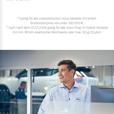
2
Gültig für alle vollelektrischen Volvo Modelle mit einem
Bruttolistenpreis von unter 100.000 €.
3
Auch nach dem 01.01.2026 gültig für alle Volvo Plug-in Hybrid-Modelle
mit min. 80 km elektrischer Reichweite oder max. 50 g CO
/km.
2