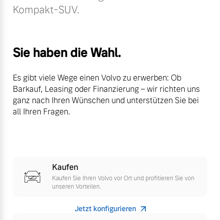
Kompakt-SUV.
Volvo Winter- und
Fahrzeug konfigurieren
Sommer Kompletträder.
Bitte sprechen Sie uns
Sofort verfügbare Fahrzeuge
direkt an.
Sie haben die Wahl.
Mehr erfahren
Es gibt viele Wege einen Volvo zu erwerben: Ob
Barkauf, Leasing oder Finanzierung – wir richten uns
ganz nach Ihren Wünschen und unterstützen Sie bei
Volvo Selekt
all Ihren Fragen.
Frühjahrscheck
Gebrauchtwagen
Entdecken Sie unsere
Die Neuwagenalternative
saisonalen Angebote.
Mehr erfahren
Mehr erfahren
Kaufen
Kaufen Sie Ihren Volvo vor Ort und profitieren Sie von
unseren Vorteilen.
Editionsmodelle
Finanzierung & Leasing
Jetzt konfigurieren
Jetzt kennenlernen