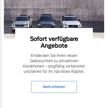
Volvo Gebrauchtwagenbörse
Kontakt und Anfahrt
Mild-Hybrid
4 Modelle
Gebrauchtwagen
Unsere News & Events
Volvo kauft Ihr Auto
Sofort verfügbare
Angebote
Aktuelle Zubehörangebote
Geschäftskunden
Entdecken Sie Ihren neuen
Gebrauchten zu attraktiven
Zubehörkatalog
Editionsmodelle
Konditionen – sorgfältig vorbereitet
und bereit für Ihr nächstes Kapitel.
Konnektivität
Service by Volvo
Mehr erfahren
Sie erhalten bei uns eine
Angebot anfragen
Vielzahl von Original