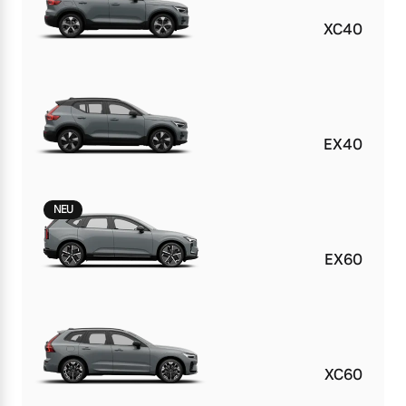
Versicherung
XC40
Mehr erfahren
EX40
NEU
EX60
XC60