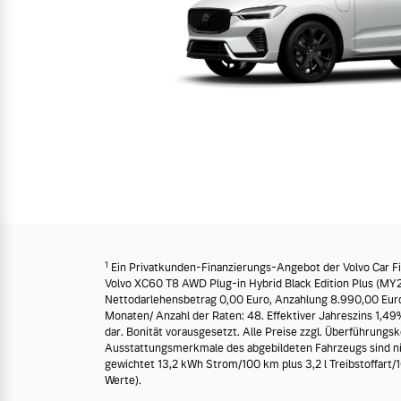
Frühjahrscheck
Mehr erfahren
Entdecken Sie unsere saisonalen A
Mehr erfahren
Finanzierung & Leasing
Versicherung
1
Ein Privatkunden-Finanzierungs-Angebot der Volvo Car Fi
Volvo XC60 T8 AWD Plug-in Hybrid Black Edition Plus (MY
Nettodarlehensbetrag 0,00 Euro, Anzahlung 8.990,00 Euro, 
Monaten/ Anzahl der Raten: 48. Effektiver Jahreszins 1,49%
dar. Bonität vorausgesetzt. Alle Preise zzgl. Überführungsk
Ausstattungsmerkmale des abgebildeten Fahrzeugs sind ni
gewichtet 13,2 kWh Strom/100 km plus 3,2 l Treibstoffart/
Werte).