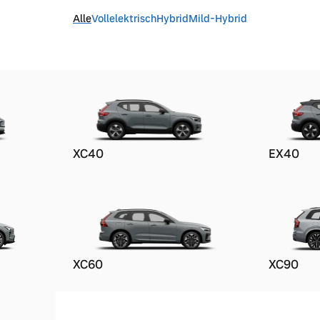
Alle
Vollelektrisch
Hybrid
Mild-Hybrid
XC40
EX40
XC60
XC90