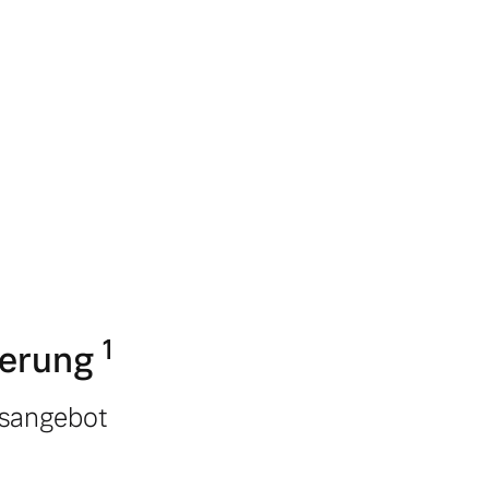
1
ierung
gsangebot