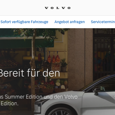
Sofort verfügbare Fahrzeuge
Angebot anfragen
Servicetermin
den | Schiefer Automobil
ereit für den
s Summer Edition und den Volvo
dition.