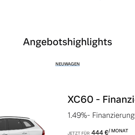
Angebotshighlights
NEUWAGEN
 von Original Volvo Winter- und Sommer Kompletträder.
XC60 - Finanz
1.49%- Finanzierun
/ MONAT
444
€
JETZT FÜR