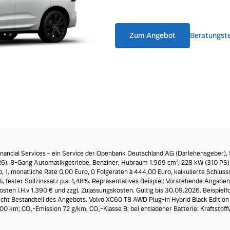
ngebote.
Zum Angebot
Beratungst
nancial Services – ein Service der Openbank Deutschland AG (Darlehensgeber),
26), 8-Gang Automatikgetriebe, Benziner, Hubraum 1.969 cm³, 228 kW (310 PS) 
1. monatliche Rate 0,00 Euro, 0 Folgeraten à 444,00 Euro, kalkulierte Schluss
, fester Sollzinssatz p.a. 1,48%. Repräsentatives Beispiel: Vorstehende Angaben
osten i.H.v 1.390 € und zzgl. Zulassungskosten. Gültig bis 30.09.2026. Beispielf
cht Bestandteil des Angebots. Volvo XC60 T8 AWD Plug-in Hybrid Black Editio
100 km; CO₂-Emission 72 g/km, CO₂-Klasse B; bei entladener Batterie: Kraftstof