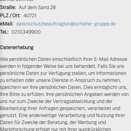
Bitte sprechen Sie uns
Straße:
Auf dem Sand 28
Fahrzeug konfigurieren
direkt an.
PLZ / Ort:
40721
Mehr erfahren
eMail:
datenschutzbeauftragter@schiefer-gruppe.de
Sofort verfügbare Fahrzeuge
Tel.:
0210349900
Datenerhebung
Frühjahrscheck
Alle persönlichen Daten einschließlich Ihrer E-Mail Adresse
Entdecken Sie unsere
Volvo Selekt
werden in folgender Weise bei uns behandelt. Falls Sie uns
saisonalen Angebote.
Gebrauchtwagen
persönliche Daten zur Verfügung stellen, um Informationen
Mehr erfahren
Die Neuwagenalternative
zu erhalten oder unsere Dienste in Anspruch zu nehmen,
speichern wir Ihre persönlichen Daten. Dies ermöglicht uns,
Mehr erfahren
Ihre Bitte zu erfüllen. Ihre persönlichen Angaben werden von
uns nur zum Zwecke der Vertragsabwicklung und der
Bearbeitung Ihrer Anfragen gespeichert, verarbeitet und
Finanzierung & Leasing
genutzt. Eine anderweitige Verarbeitung und Nutzung Ihrer
Editionsmodelle
Daten für Zwecke der Beratung, der Werbung und
Versicherung
Jetzt kennenlernen
Marktforschung erfolgt nur mit Ihrer ausdrücklichen