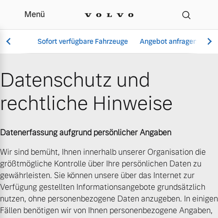
Menü
Datenschutz | Schiefer
Sofort verfügbare Fahrzeuge
Angebot anfragen
Se
Datenschutz und
rechtliche Hinweise
Vollelektrisch
6 Modelle
Datenerfassung aufgrund persönlicher Angaben
Wir sind bemüht, Ihnen innerhalb unserer Organisation die
größtmögliche Kontrolle über Ihre persönlichen Daten zu
Aktuelle Angebote
Über uns
Plug-in Hybrid
gewährleisten. Sie können unsere über das Internet zur
3 Modelle
Verfügung gestellten Informationsangebote grundsätzlich
nutzen, ohne personenbezogene Daten anzugeben. In einigen
Fällen benötigen wir von Ihnen personenbezogene Angaben,
Geschäftskunden
Unser Team