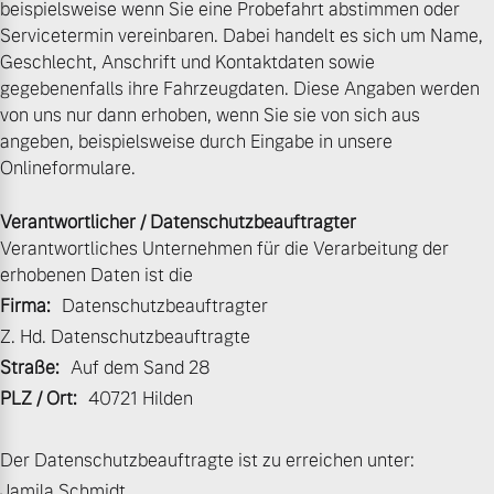
beispielsweise wenn Sie eine Probefahrt abstimmen oder
Servicetermin vereinbaren. Dabei handelt es sich um Name,
Volvo Gebrauchtwagenbörse
Kontakt und Anfahrt
Mild-Hybrid
Geschlecht, Anschrift und Kontaktdaten sowie
4 Modelle
gegebenenfalls ihre Fahrzeugdaten. Diese Angaben werden
Gebrauchtwagen
Karriere
von uns nur dann erhoben, wenn Sie sie von sich aus
angeben, beispielsweise durch Eingabe in unsere
Unsere News & Events
Onlineformulare.
Aktuelle Zubehörangebote
Verantwortlicher / Datenschutzbeauftragter
Zubehörkatalog
Geschäftskunden
Verantwortliches Unternehmen für die Verarbeitung der
erhobenen Daten ist die
Editionsmodelle
Firma:
Datenschutzbeauftragter
Service by Volvo
Z. Hd. Datenschutzbeauftragte
Konnektivität
Straße:
Auf dem Sand 28
PLZ / Ort:
40721 Hilden
Sie erhalten bei uns eine
Vielzahl von Original
Der Datenschutzbeauftragte ist zu erreichen unter:
Volvo Winter- und
Angebot anfragen
Sommer Kompletträder.
Jamila Schmidt