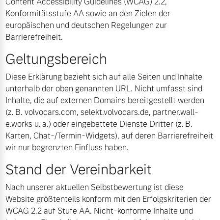
Content Accessibility Guidelines (WCAG) 2.2,
Konformitätsstufe AA sowie an den Zielen der
Volvo Gebrauchtwagenbörse
Kontakt und Anfahrt
europäischen und deutschen Regelungen zur
Mild-Hybrid
Barrierefreiheit.
4 Modelle
Gebrauchtwagen
Karriere
Geltungsbereich
Unsere News & Events
Diese Erklärung bezieht sich auf alle Seiten und Inhalte
Aktuelle Zubehörangebote
unterhalb der oben genannten URL. Nicht umfasst sind
Inhalte, die auf externen Domains bereitgestellt werden
Zubehörkatalog
Geschäftskunden
(z. B. volvocars.com, selekt.volvocars.de, partner.wall-
e.works u. a.) oder eingebettete Dienste Dritter (z. B.
Editionsmodelle
Karten, Chat-/Termin-Widgets), auf deren Barrierefreiheit
Service by Volvo
wir nur begrenzten Einfluss haben.
Konnektivität
Stand der Vereinbarkeit
Sie erhalten bei uns eine
Nach unserer aktuellen Selbstbewertung ist diese
Vielzahl von Original
Website größtenteils konform mit den Erfolgskriterien der
Volvo Winter- und
WCAG 2.2 auf Stufe AA. Nicht-konforme Inhalte und
Angebot anfragen
Sommer Kompletträder.