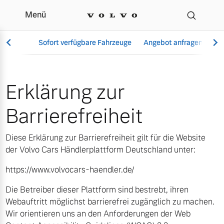
Menü
Erklärung zur Barrierefre
Sofort verfügbare Fahrzeuge
Angebot anfragen
Se
Erklärung zur
Vollelektrisch
Barrierefreiheit
6 Modelle
Diese Erklärung zur Barrierefreiheit gilt für die Website
der Volvo Cars Händlerplattform Deutschland unter:
https://www.volvocars-haendler.de/
Aktuelle Angebote
Über uns
Plug-in Hybrid
Die Betreiber dieser Plattform sind bestrebt, ihren
3 Modelle
Webauftritt möglichst barrierefrei zugänglich zu machen.
Wir orientieren uns an den Anforderungen der Web
Geschäftskunden
Unser Team