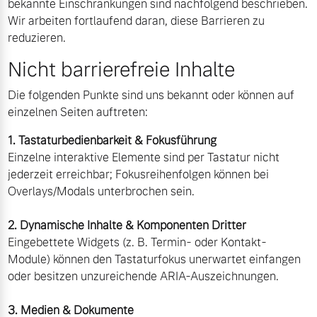
bekannte Einschränkungen sind nachfolgend beschrieben.
Bitte sprechen Sie uns
Wir arbeiten fortlaufend daran, diese Barrieren zu
Fahrzeug konfigurieren
direkt an.
reduzieren.
Mehr erfahren
Nicht barrierefreie Inhalte
Sofort verfügbare Fahrzeuge
Die folgenden Punkte sind uns bekannt oder können auf
einzelnen Seiten auftreten:
Frühjahrscheck
1. Tastaturbedienbarkeit & Fokusführung
Entdecken Sie unsere
Volvo Selekt
Einzelne interaktive Elemente sind per Tastatur nicht
saisonalen Angebote.
Gebrauchtwagen
jederzeit erreichbar; Fokusreihenfolgen können bei
Mehr erfahren
Overlays/Modals unterbrochen sein.
Die Neuwagenalternative
Mehr erfahren
2. Dynamische Inhalte & Komponenten Dritter
Eingebettete Widgets (z. B. Termin- oder Kontakt-
Module) können den Tastaturfokus unerwartet einfangen
Finanzierung & Leasing
oder besitzen unzureichende ARIA-Auszeichnungen.
Editionsmodelle
Versicherung
Jetzt kennenlernen
3. Medien & Dokumente