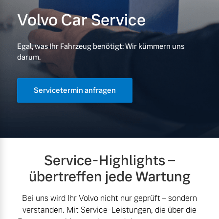
Volvo Car Service
Volvo Gebrauchtwagenbörse
Kontakt und Anfahrt
Mild-Hybrid
4 Modelle
Gebrauchtwagen
Karriere
Egal, was Ihr Fahrzeug benötigt: Wir kümmern uns
darum.
Unsere News & Events
Aktuelle Zubehörangebote
Servicetermin anfragen
Zubehörkatalog
Geschäftskunden
Editionsmodelle
Service by Volvo
Konnektivität
Service-Highlights –
übertreffen jede Wartung
Sie erhalten bei uns eine
Vielzahl von Original
Bei uns wird Ihr Volvo nicht nur geprüft – sondern
Volvo Winter- und
verstanden. Mit Service-Leistungen, die über die
Angebot anfragen
Sommer Kompletträder.