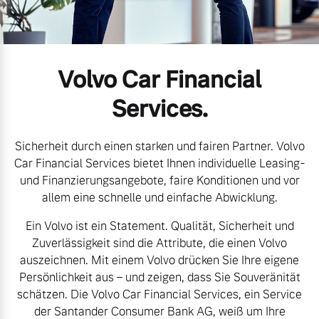
Volvo Gebrauchtwagenbörse
Kontakt und Anfahrt
Mild-Hybrid
4 Modelle
Gebrauchtwagen
Karriere
Volvo Car Financial
Unsere News & Events
Services.
Aktuelle Zubehörangebote
Sicherheit durch einen starken und fairen Partner. Volvo
Zubehörkatalog
Geschäftskunden
Car Financial Services bietet Ihnen individuelle Leasing-
und Finanzierungsangebote, faire Konditionen und vor
Editionsmodelle
allem eine schnelle und einfache Abwicklung.
Service by Volvo
Ein Volvo ist ein Statement. Qualität, Sicherheit und
Konnektivität
Zuverlässigkeit sind die Attribute, die einen Volvo
auszeichnen. Mit einem Volvo drücken Sie Ihre eigene
Sie erhalten bei uns eine
Persönlichkeit aus – und zeigen, dass Sie Souveränität
Vielzahl von Original
schätzen. Die Volvo Car Financial Services, ein Service
Volvo Winter- und
Angebot anfragen
der Santander Consumer Bank AG, weiß um Ihre
Sommer Kompletträder.