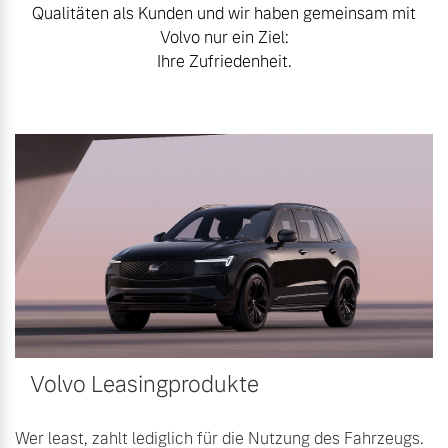
Qualitäten als Kunden und wir haben gemeinsam mit
Bitte sprechen Sie uns
Fahrzeug konfigurieren
Volvo nur ein Ziel:
direkt an.
Ihre Zufriedenheit.
Mehr erfahren
Sofort verfügbare Fahrzeuge
Frühjahrscheck
Entdecken Sie unsere
Volvo Selekt
saisonalen Angebote.
Gebrauchtwagen
Mehr erfahren
Die Neuwagenalternative
Mehr erfahren
Finanzierung & Leasing
Volvo Leasingprodukte
Editionsmodelle
Versicherung
Jetzt kennenlernen
Wer least, zahlt lediglich für die Nutzung des Fahrzeugs.