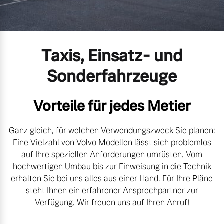
Volvo Gebrauchtwagenbörse
Kontakt und Anfahrt
Mild-Hybrid
4 Modelle
Gebrauchtwagen
Karriere
Taxis, Einsatz- und
Unsere News & Events
Sonderfahrzeuge
Aktuelle Zubehörangebote
Vorteile für jedes Metier
Zubehörkatalog
Geschäftskunden
Ganz gleich, für welchen Verwendungszweck Sie planen:
Editionsmodelle
Eine Vielzahl von Volvo Modellen lässt sich problemlos
Service by Volvo
auf Ihre speziellen Anforderungen umrüsten. Vom
Konnektivität
hochwertigen Umbau bis zur Einweisung in die Technik
erhalten Sie bei uns alles aus einer Hand. Für Ihre Pläne
Sie erhalten bei uns eine
steht Ihnen ein erfahrener Ansprechpartner zur
Vielzahl von Original
Verfügung. Wir freuen uns auf Ihren Anruf!
Volvo Winter- und
Angebot anfragen
Sommer Kompletträder.