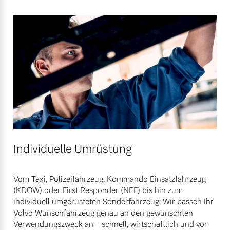
Bitte sprechen Sie uns
Fahrzeug konfigurieren
direkt an.
Mehr erfahren
Sofort verfügbare Fahrzeuge
Frühjahrscheck
Entdecken Sie unsere
Volvo Selekt
saisonalen Angebote.
Gebrauchtwagen
Mehr erfahren
Die Neuwagenalternative
Individuelle Umrüstung
Mehr erfahren
Vom Taxi, Polizeifahrzeug, Kommando Einsatzfahrzeug
(KDOW) oder First Responder (NEF) bis hin zum
Finanzierung & Leasing
individuell umgerüsteten Sonderfahrzeug: Wir passen Ihr
Editionsmodelle
Volvo Wunschfahrzeug genau an den gewünschten
Versicherung
Jetzt kennenlernen
Verwendungszweck an – schnell, wirtschaftlich und vor