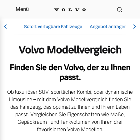
Menü
Der Volvo Modellverglei
Sofort verfügbare Fahrzeuge
Angebot anfragen
Se
Volvo Modellvergleich
Vollelektrisch
Finden Sie den Volvo, der zu Ihnen
6 Modelle
passt.
Ob luxuriöser SUV, sportlicher Kombi, oder dynamische
Limousine – mit dem Volvo Modellvergleich finden Sie
Aktuelle Angebote
Über uns
das Fahrzeug, das optimal zu Ihnen und Ihrem Leben
Plug-in Hybrid
passt. Vergleichen Sie Eigenschaften wie Maße,
3 Modelle
Gepäckraum- und Tankvolumen von Ihren drei
favorisierten Volvo Modellen.
Geschäftskunden
Unser Team