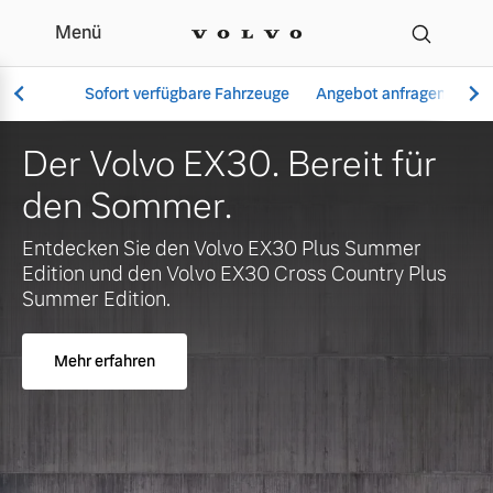
Menü
Ihr Volvo Händler in Bür
Sofort verfügbare Fahrzeuge
Angebot anfragen
Se
Der Volvo EX30. Bereit für
den Sommer.
Vollelektrisch
Entdecken Sie den Volvo EX30 Plus Summer
6 Modelle
Edition und den Volvo EX30 Cross Country Plus
Summer Edition.
Mehr erfahren
Aktuelle Angebote
Über uns
Plug-in Hybrid
3 Modelle
Geschäftskunden
Unser Team