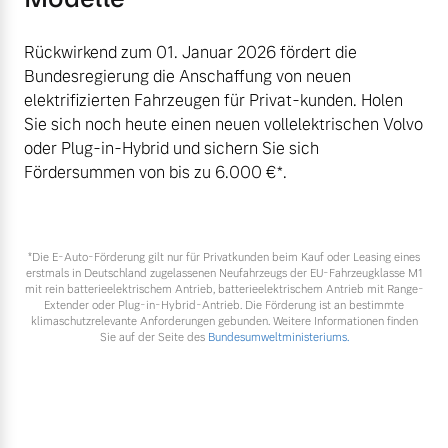
Rückwirkend zum 01. Januar 2026 fördert die
Bundesregierung die Anschaffung von neuen
elektrifizierten Fahrzeugen für Privat-kunden. Holen
Sie sich noch heute einen neuen vollelektrischen Volvo
oder Plug-in-Hybrid und sichern Sie sich
Fördersummen von bis zu 6.000 €⁠*.
*Die E‑Auto-Förderung gilt nur für Privatkunden beim Kauf oder Leasing eines
erstmals in Deutschland zugelassenen Neufahrzeugs der EU-Fahrzeugklasse M1
mit rein batterieelektrischem Antrieb, batterieelektrischem Antrieb mit Range-
Extender oder Plug-in-Hybrid-Antrieb. Die Förderung ist an bestimmte
klimaschutzrelevante Anforderungen gebunden. Weitere Informationen finden
Sie auf der Seite des
Bundesumweltministeriums.