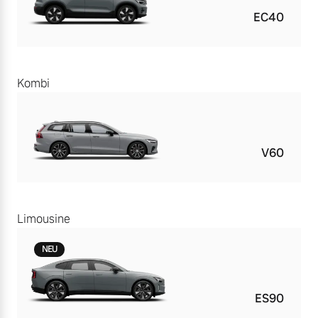
EC40
Kombi
V60
Limousine
NEU
ES90