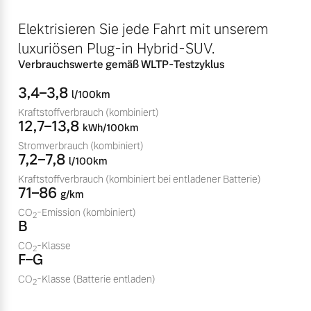
Sie erhalten bei uns eine
Fahrzeug konfigurieren
Elektrisieren Sie jede Fahrt mit unserem
Vielzahl von Original
Volvo Winter- und
luxuriösen Plug-in Hybrid-SUV.
Sommer Kompletträder.
Sofort verfügbare Fahrzeuge
Verbrauchswerte gemäß WLTP-Testzyklus
Bitte sprechen Sie uns
3,4–3,8
l/100km
direkt an.
Kraftstoffverbrauch
(kombiniert)
Mehr erfahren
12,7–13,8
kWh/100km
Stromverbrauch
(kombiniert)
Volvo Selekt
7,2–7,8
l/100km
Gebrauchtwagen
Kraftstoffverbrauch
(kombiniert bei entladener Batterie)
Die Neuwagenalternative
Frühjahrscheck
71–86
g/km
Entdecken Sie unsere
Mehr erfahren
CO
-Emission
(kombiniert)
2
B
saisonalen Angebote.
CO
-Klasse
Mehr erfahren
2
F–G
CO
-Klasse
(Batterie entladen)
Editionsmodelle
2
Jetzt kennenlernen