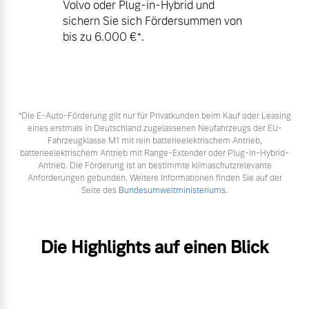
Volvo oder Plug-in-Hybrid und
sichern Sie sich Fördersummen von
bis zu 6.000 €⁠*.
*Die E‑Auto-Förderung gilt nur für Privatkunden beim Kauf oder Leasing
eines erstmals in Deutschland zugelassenen Neufahrzeugs der EU-
Fahrzeugklasse M1 mit rein batterieelektrischem Antrieb,
batterieelektrischem Antrieb mit Range-Extender oder Plug-in-Hybrid-
Antrieb. Die Förderung ist an bestimmte klimaschutzrelevante
Anforderungen gebunden. Weitere Informationen finden Sie auf der
Seite des
Bundesumweltministeriums.
Die Highlights auf einen Blick