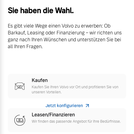
Finanzierung & Leasing
Sie haben die Wahl.
Mehr erfahren
Versicherung
Es gibt viele Wege einen Volvo zu erwerben: Ob
Barkauf, Leasing oder Finanzierung – wir richten uns
ganz nach Ihren Wünschen und unterstützen Sie bei
all Ihren Fragen.
Kaufen
Kaufen Sie Ihren Volvo vor Ort und profitieren Sie von
unseren Vorteilen.
Jetzt konfigurieren
Leasen/Finanzieren
Wir finden das passende Angebot für Ihre Bedürfnisse.