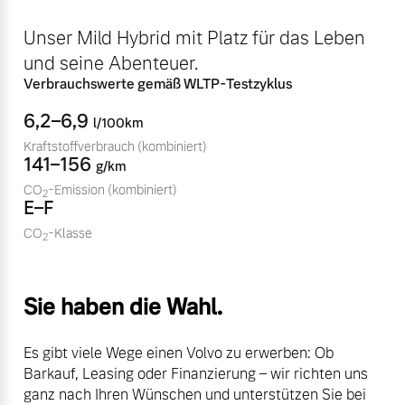
Sie erhalten bei uns eine
Fahrzeug konfigurieren
Unser Mild Hybrid mit Platz für das Leben
Vielzahl von Original
Volvo Winter- und
und seine Abenteuer.
Sommer Kompletträder.
Sofort verfügbare Fahrzeuge
Verbrauchswerte gemäß WLTP-Testzyklus
Bitte sprechen Sie uns
6,2–6,9
l/100km
direkt an.
Kraftstoffverbrauch
(kombiniert)
Mehr erfahren
141–156
g/km
CO
-Emission
(kombiniert)
2
Volvo Selekt
E–F
Gebrauchtwagen
CO
-Klasse
2
Die Neuwagenalternative
Frühjahrscheck
Entdecken Sie unsere
Mehr erfahren
saisonalen Angebote.
Sie haben die Wahl.
Mehr erfahren
Es gibt viele Wege einen Volvo zu erwerben: Ob
Editionsmodelle
Barkauf, Leasing oder Finanzierung – wir richten uns
ganz nach Ihren Wünschen und unterstützen Sie bei
Jetzt kennenlernen