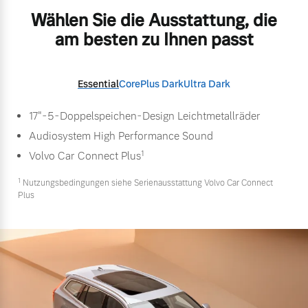
Wählen Sie die Ausstattung, die
am besten zu Ihnen passt
Essential
Core
Plus Dark
Ultra Dark
17"-5-Doppelspeichen-Design Leichtmetallräder
Audiosystem High Performance Sound
1
Volvo Car Connect Plus
1
Nutzungsbedingungen siehe Serienausstattung Volvo Car Connect
Plus