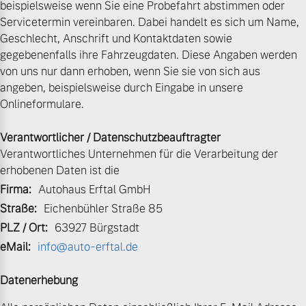
beispielsweise wenn Sie eine Probefahrt abstimmen oder
Servicetermin vereinbaren. Dabei handelt es sich um Name,
Volvo Gebrauchtwagenbörse
Kontakt und Anfahrt
Mild-Hybrid
Geschlecht, Anschrift und Kontaktdaten sowie
4 Modelle
gegebenenfalls ihre Fahrzeugdaten. Diese Angaben werden
Gebrauchtwagen
Karriere
von uns nur dann erhoben, wenn Sie sie von sich aus
angeben, beispielsweise durch Eingabe in unsere
Volvo kauft Ihr Auto
Kooperationspartner
Onlineformulare.
Unsere News & Events
Verantwortlicher / Datenschutzbeauftragter
Aktuelle Zubehörangebote
Geschäftskunden
Verantwortliches Unternehmen für die Verarbeitung der
erhobenen Daten ist die
Zubehörkatalog
Editionsmodelle
Firma:
Autohaus Erftal GmbH
Straße:
Eichenbühler Straße 85
Konnektivität
Aktuelle Serviceangebote
PLZ / Ort:
63927 Bürgstadt
eMail:
info@auto-erftal.de
Service by Volvo
Datenerhebung
Angebot anfragen