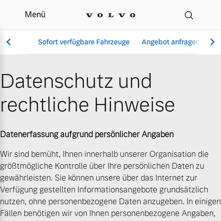
Menü
Datenschutz | Autohaus
Sofort verfügbare Fahrzeuge
Angebot anfragen
Se
Datenschutz und
rechtliche Hinweise
Vollelektrisch
6 Modelle
Datenerfassung aufgrund persönlicher Angaben
Wir sind bemüht, Ihnen innerhalb unserer Organisation die
größtmögliche Kontrolle über Ihre persönlichen Daten zu
Aktuelle Angebote
Über uns
Plug-in Hybrid
gewährleisten. Sie können unsere über das Internet zur
3 Modelle
Verfügung gestellten Informationsangebote grundsätzlich
nutzen, ohne personenbezogene Daten anzugeben. In einigen
Fällen benötigen wir von Ihnen personenbezogene Angaben,
Geschäftskunden
Unser Team