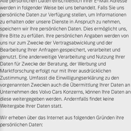
Alle persönlichen Daten einschließlich Ihrer E-Mail Adresse
Sie erhalten bei uns eine
werden in folgender Weise bei uns behandelt. Falls Sie uns
Fahrzeug konfigurieren
Vielzahl von Original
persönliche Daten zur Verfügung stellen, um Informationen
Volvo Winter- und
zu erhalten oder unsere Dienste in Anspruch zu nehmen,
Sommer Kompletträder.
Sofort verfügbare Fahrzeuge
speichern wir Ihre persönlichen Daten. Dies ermöglicht uns,
Bitte sprechen Sie uns
Ihre Bitte zu erfüllen. Ihre persönlichen Angaben werden von
direkt an.
uns nur zum Zwecke der Vertragsabwicklung und der
Bearbeitung Ihrer Anfragen gespeichert, verarbeitet und
Mehr erfahren
genutzt. Eine anderweitige Verarbeitung und Nutzung Ihrer
Daten für Zwecke der Beratung, der Werbung und
Volvo Selekt
Marktforschung erfolgt nur mit Ihrer ausdrücklichen
Gebrauchtwagen
Zustimmung. Umfasst die Einwilligungserklärung zu den
Die Neuwagenalternative
Frühjahrscheck
vorgenannten Zwecken auch die Übermittlung Ihrer Daten an
Entdecken Sie unsere
Mehr erfahren
Unternehmen des Volvo Cars Konzerns, können Ihre Daten an
saisonalen Angebote.
diese weitergegeben werden. Andernfalls findet keine
Mehr erfahren
Weitergabe Ihrer Daten statt.
Wir erheben über das Internet aus folgenden Gründen ihre
Editionsmodelle
persönlichen Daten:
Jetzt kennenlernen